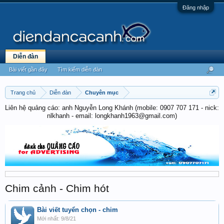
Đăng nhập
Diễn đàn
Bài viết gần đây
Tìm kiếm diễn đàn
Trang chủ
Diễn đàn
Chuyên mục
Liên hệ quảng cáo: anh Nguyễn Long Khánh (mobile: 0907 707 171 - nick:
nlkhanh - email: longkhanh1963@gmail.com)
Chim cảnh - Chim hót
Bài viết tuyển chọn - chim
9/8/21