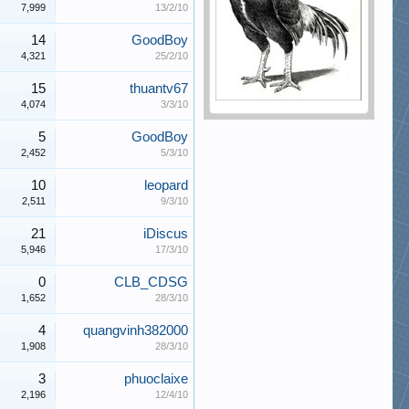
7,999
13/2/10
14
GoodBoy
4,321
25/2/10
15
thuantv67
4,074
3/3/10
5
GoodBoy
2,452
5/3/10
10
leopard
2,511
9/3/10
21
iDiscus
5,946
17/3/10
0
CLB_CDSG
1,652
28/3/10
4
quangvinh382000
1,908
28/3/10
3
phuoclaixe
2,196
12/4/10