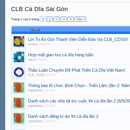
CLB Cá Dĩa Sài Gòn
Trang 1 của 5 trang
1
2
3
4
5
Tiếp >
Tiêu đề
Lời Tri Ân Gửi Thành Viên Diễn Đàn Và CLB_CDSG!
victory
,
23/4/10
Hợp mặt giao lưu cá dĩa hàng tuần
vakvn
,
4/6/10
Thảo Luận Chuyên Đề Phát Triển Cá Dĩa Việt Nam!
CLB_CDSG
,
5/7/10
Thông báo tổ chức Bình Chọn - Triển Lãm (lần 2: Nă
happyhero
,
12/4/12
Danh sách các nhà tài trợ cuộc thi cá dĩa lần 2 (6/5/2
happyhero
,
12/4/12
Danh sách đăng kí dự thi cá dĩa lần 2
happyhero
,
12/4/12