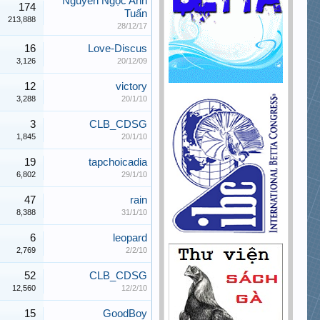
Nguyễn Ngọc Anh
174
Tuấn
213,888
28/12/17
16
Love-Discus
3,126
20/12/09
12
victory
3,288
20/1/10
3
CLB_CDSG
1,845
20/1/10
19
tapchoicadia
6,802
29/1/10
47
rain
8,388
31/1/10
6
leopard
2,769
2/2/10
52
CLB_CDSG
12,560
12/2/10
15
GoodBoy