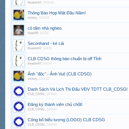
thuantv67
,
29/1/10
Thông Báo Họp Mặt Đầu Năm!
victory
,
12/2/10
cô tấm nhà nghèo.
hugo99
,
2/1/10
Seconhand - ké cái
thuantv67
,
3/3/10
CLB CDSG thông báo chuẩn bị off Tỉnh
thuantv67
,
9/2/10
Ảnh "độc" - Ảnh Vui! (CLB CDSG)
victory
,
12/1/10
Danh Sách Và Lịch Thi Đấu VĐV TDTT CLB_CDSG!
CLB_CDSG
,
28/3/10
Đăng ký thành viên chủ chốt!
CLB_CDSG
,
24/3/10
Công bố biểu tượng (LOGO) CLB CDSG
CLB_CDSG
,
12/4/10