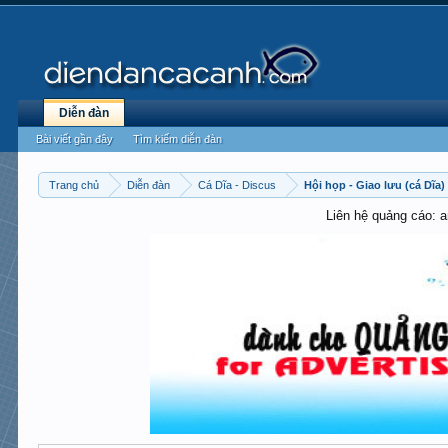
Diễn đàn
Bài viết gần đây
Tìm kiếm diễn đàn
Trang chủ
Diễn đàn
Cá Dĩa - Discus
Hội họp - Giao lưu (cá Dĩa)
Liên hệ quảng cáo: 