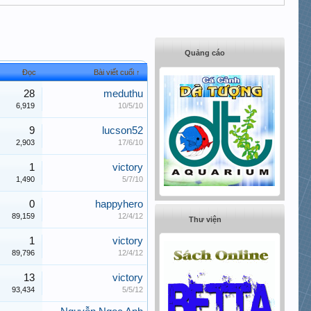
Quảng cáo
Đọc
Bài viết cuối ↑
28
meduthu
6,919
10/5/10
9
lucson52
2,903
17/6/10
1
victory
1,490
5/7/10
0
happyhero
89,159
12/4/12
Thư viện
1
victory
89,796
12/4/12
13
victory
93,434
5/5/12