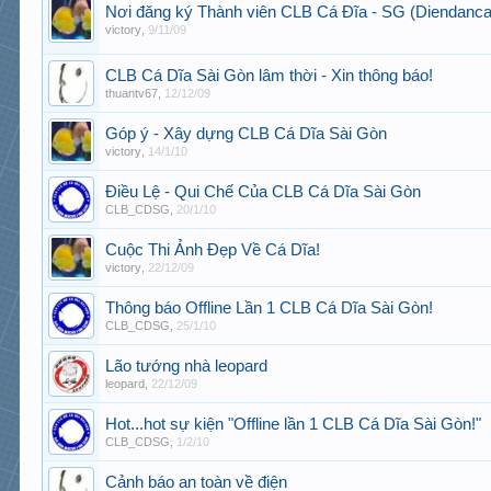
Nơi đăng ký Thành viên CLB Cá Đĩa - SG (Diendanc
victory
,
9/11/09
CLB Cá Dĩa Sài Gòn lâm thời - Xin thông báo!
thuantv67
,
12/12/09
Góp ý - Xây dựng CLB Cá Dĩa Sài Gòn
victory
,
14/1/10
Điều Lệ - Qui Chế Của CLB Cá Dĩa Sài Gòn
CLB_CDSG
,
20/1/10
Cuộc Thi Ảnh Đẹp Về Cá Dĩa!
victory
,
22/12/09
Thông báo Offline Lần 1 CLB Cá Dĩa Sài Gòn!
CLB_CDSG
,
25/1/10
Lão tướng nhà leopard
leopard
,
22/12/09
Hot...hot sự kiện "Offline lần 1 CLB Cá Dĩa Sài Gòn!"
CLB_CDSG
,
1/2/10
Cảnh báo an toàn về điện