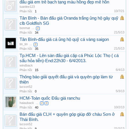
đấu giá em trê bạch tạng màu hồng đẹp mê hồn
tuanlee123
10/7/21
Phản hồi:
1
Tân Bình - Bán đấu giá Oranda trắng ủng hộ gây quỹ
clb Goldfish SG
bonmat
...
2
21/5/13
Phản hồi:
34
Tân Bình-đấu giá cá ủng hộ quỹ cá vàng saigon
tin_tin
...
2
21/5/13
Phản hồi:
35
Tp.HCM - Lên sàn đấu giá cặp cá Phúc Lộc Thọ ( cá
sấu hỏa tiễn)-End:22h30 - 6/4/2013.
windback
6/4/13
Phản hồi:
15
Thông báo giải quyết đấu giá và quyên góp làm từ
thiện
lucson52
5/3/13
Phản hồi:
0
HCM-Toàn quốc Đấu giá ranchu
haiauback
...
2
3
10/2/13
Phản hồi:
40
Bán đấu giá CLH + quyên góp giúp đỡ cháu Sơn ở
Thái Bình.
lucson52
21/2/13
Phản hồi:
9