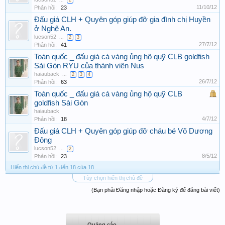
11/10/12
Phản hồi:
23
Đấu giá CLH + Quyên góp giúp đỡ gia đình chị Huyền
ở Nghệ An.
lucson52
...
2
3
27/7/12
Phản hồi:
41
Toàn quốc _ đấu giá cá vàng ủng hộ quỹ CLB goldfish
Sài Gòn RYU của thành viên Nus
haiauback
...
2
3
4
26/7/12
Phản hồi:
63
Toàn quốc _ đấu giá cá vàng ủng hộ quỹ CLB
goldfish Sài Gòn
haiauback
4/7/12
Phản hồi:
18
Đấu giá CLH + Quyên góp giúp đỡ cháu bé Võ Dương
Đông
lucson52
...
2
8/5/12
Phản hồi:
23
Hiển thị chủ đề từ 1 đến 18 của 18
Tùy chọn hiển thị chủ đề
(Bạn phải Đăng nhập hoặc Đăng ký để đăng bài viết)
Quảng cáo