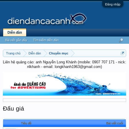
Đăng nhập
Diễn đàn
Bài viết gần đây
Tìm kiếm diễn đàn
Trang chủ
Diễn đàn
Chuyên mục
Liên hệ quảng cáo: anh Nguyễn Long Khánh (mobile: 0907 707 171 - nick:
nlkhanh - email: longkhanh1963@gmail.com)
Đấu giá
Tiêu đề
Bài viết cuối