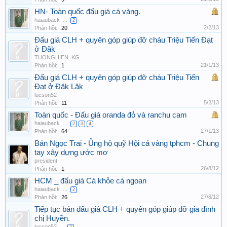
HN- Toàn quốc đấu giá cá vàng.
haiauback
...
2
2/2/13
Phản hồi:
20
Đấu giá CLH + quyên góp giúp đỡ cháu Triệu Tiến Đạt
ở Đăk
TUONGHIEN_KG
21/1/13
Phản hồi:
1
Đấu giá CLH + quyên góp giúp đỡ cháu Triệu Tiến
Đạt ở Đăk Lăk
lucson52
5/2/13
Phản hồi:
11
Toàn quốc - Đấu giá oranda đỏ và ranchu cam
haiauback
...
2
3
4
27/1/13
Phản hồi:
64
Bán Ngọc Trai - Ủng hộ quỹ Hội cá vàng tphcm - Chung
tay xây dựng ước mơ
president
26/8/12
Phản hồi:
1
HCM _ đấu giá Cá khỏe cá ngoan
haiauback
...
2
27/8/12
Phản hồi:
26
Tiếp tục bán đấu giá CLH + quyên góp giúp đỡ gia đình
chị Huyền.
lucson52
...
2