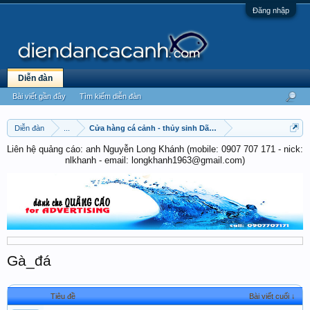
Đăng nhập
Diễn đàn
Bài viết gần đây
Tìm kiếm diễn đàn
Diễn đàn
...
Cửa hàng cá cảnh - thủy sinh Dã Tượng
Liên hệ quảng cáo: anh Nguyễn Long Khánh (mobile: 0907 707 171 - nick:
nlkhanh - email: longkhanh1963@gmail.com)
Gà_đá
Tiêu đề
Bài viết cuối ↓