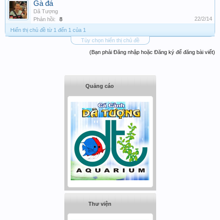
Gà đá
Dã Tượng
22/2/14
Phản hồi:
8
Hiển thị chủ đề từ 1 đến 1 của 1
Tùy chọn hiển thị chủ đề
(Bạn phải Đăng nhập hoặc Đăng ký để đăng bài viết)
Quảng cáo
Thư viện