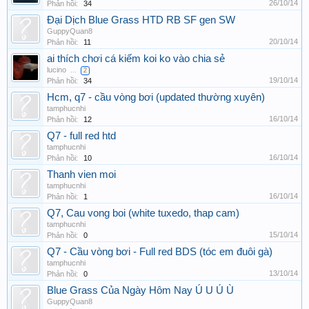
26/10/14
Phản hồi:
34
Đại Dịch Blue Grass HTD RB SF gen SW
GuppyQuan8
20/10/14
Phản hồi:
11
ai thích chơi cá kiếm koi ko vào chia sẻ
lucino
...
2
19/10/14
Phản hồi:
34
Hcm, q7 - cầu vòng bơi (updated thường xuyên)
tamphucnhi
16/10/14
Phản hồi:
12
Q7 - full red htd
tamphucnhi
16/10/14
Phản hồi:
10
Thanh vien moi
tamphucnhi
16/10/14
Phản hồi:
1
Q7, Cau vong boi (white tuxedo, thap cam)
tamphucnhi
15/10/14
Phản hồi:
0
Q7 - Cầu vòng bơi - Full red BDS (tóc em đuôi gà)
tamphucnhi
13/10/14
Phản hồi:
0
Blue Grass Của Ngày Hôm Nay Ú U Ú Ù
GuppyQuan8