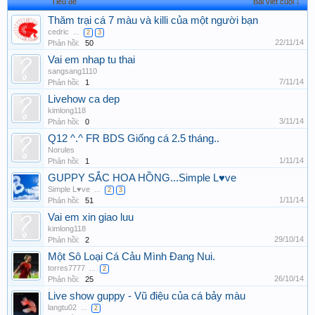
Tiêu đề
Bài viết cuối ↓
Thăm trại cá 7 màu và killi của một người bạn
cedric
...
2
3
22/11/14
Phản hồi:
50
Vai em nhap tu thai
sangsang1110
7/11/14
Phản hồi:
1
Livehow ca dep
kimlong118
3/11/14
Phản hồi:
0
Q12 ^.^ FR BDS Giống cá 2.5 tháng..
Norules
1/11/14
Phản hồi:
1
GUPPY SẮC HOA HỒNG...Simple L♥ve
Simple L♥ve
...
2
3
1/11/14
Phản hồi:
51
Vai em xin giao luu
kimlong118
29/10/14
Phản hồi:
2
Một Sô Loại Cá Cảu Mình Đang Nui.
torres7777
...
2
26/10/14
Phản hồi:
25
Live show guppy - Vũ điệu của cá bảy màu
langtu02
...
2