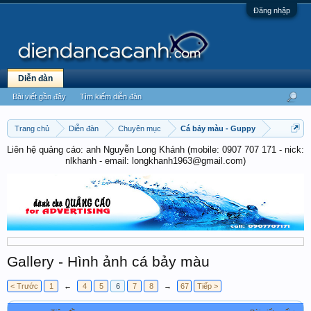
Đăng nhập
Diễn đàn
Bài viết gần đây
Tìm kiếm diễn đàn
Trang chủ
Diễn đàn
Chuyên mục
Cá bảy màu - Guppy
Liên hệ quảng cáo: anh Nguyễn Long Khánh (mobile: 0907 707 171 - nick:
nlkhanh - email: longkhanh1963@gmail.com)
Gallery - Hình ảnh cá bảy màu
< Trước
1
←
4
5
6
7
8
→
67
Tiếp >