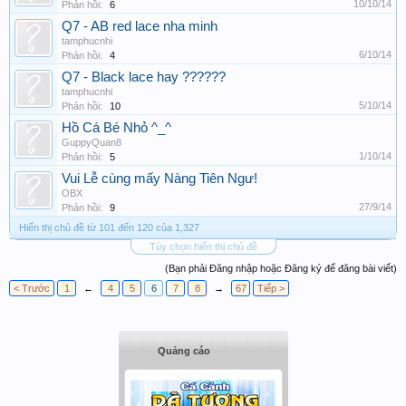
10/10/14
Phản hồi:
6
Q7 - AB red lace nha minh
tamphucnhi
6/10/14
Phản hồi:
4
Q7 - Black lace hay ??????
tamphucnhi
5/10/14
Phản hồi:
10
Hồ Cá Bé Nhỏ ^_^
GuppyQuan8
1/10/14
Phản hồi:
5
Vui Lễ cùng mấy Nàng Tiên Ngư!
OBX
27/9/14
Phản hồi:
9
Hiển thị chủ đề từ 101 đến 120 của 1,327
Tùy chọn hiển thị chủ đề
(Bạn phải Đăng nhập hoặc Đăng ký để đăng bài viết)
< Trước
1
←
4
5
6
7
8
→
67
Tiếp >
Quảng cáo