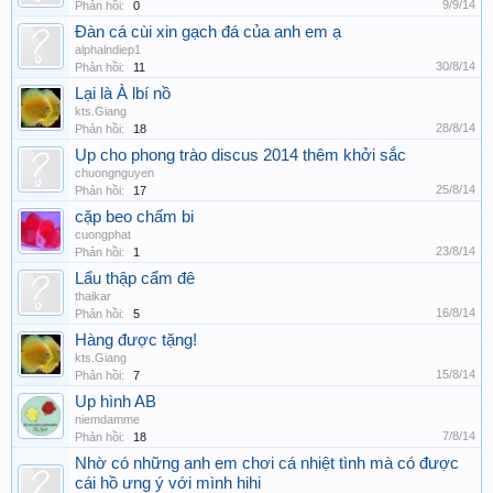
9/9/14
Phản hồi:
0
Đàn cá cùi xin gạch đá của anh em ạ
alphalndiep1
30/8/14
Phản hồi:
11
Lại là À lbí nồ
kts.Giang
28/8/14
Phản hồi:
18
Up cho phong trào discus 2014 thêm khởi sắc
chuongnguyen
25/8/14
Phản hồi:
17
cặp beo chấm bi
cuongphat
23/8/14
Phản hồi:
1
Lẩu thập cẩm đê
thaikar
16/8/14
Phản hồi:
5
Hàng được tặng!
kts.Giang
15/8/14
Phản hồi:
7
Up hình AB
niemdamme
7/8/14
Phản hồi:
18
Nhờ có những anh em chơi cá nhiệt tình mà có được
cái hồ ưng ý với mình hihi