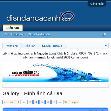
Đăng nhập
Diễn đàn
Bài viết gần đây
Tìm kiếm diễn đàn
Trang chủ
Diễn đàn
Cá Dĩa - Discus
Liên hệ quảng cáo: anh Nguyễn Long Khánh (mobile: 0907 707 171 - nick:
nlkhanh - email: longkhanh1963@gmail.com)
Gallery - Hình ảnh cá Dĩa
< Trước
1
←
3
4
5
6
7
→
37
Tiếp >