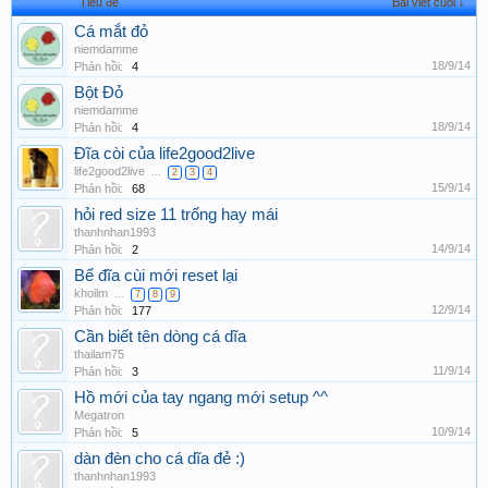
Tiêu đề
Bài viết cuối ↓
Cá mắt đỏ
niemdamme
18/9/14
Phản hồi:
4
Bột Đỏ
niemdamme
18/9/14
Phản hồi:
4
Đĩa còi của life2good2live
life2good2live
...
2
3
4
15/9/14
Phản hồi:
68
hỏi red size 11 trống hay mái
thanhnhan1993
14/9/14
Phản hồi:
2
Bể đĩa cùi mới reset lại
khoilm
...
7
8
9
12/9/14
Phản hồi:
177
Cần biết tên dòng cá dĩa
thailam75
11/9/14
Phản hồi:
3
Hồ mới của tay ngang mới setup ^^
Megatron
10/9/14
Phản hồi:
5
dàn đèn cho cá dĩa đẻ :)
thanhnhan1993