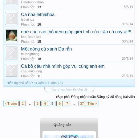
Cafehuongthao
5/8/14
Phản hồi:
13
Cá nhà lethaihoa
lethaihoa
31/7/14
Phản hồi:
16
nhờ các cao thủ xem giúp giới tính của cặp cá này ạ!!!!
Ieuthiennhien
30/7/14
Phản hồi:
15
Một dòng cá xanh Da rắn
thuongthang
23/7/14
Phản hồi:
18
Cá bồ câu nhà mình góp vui cùng anh em
chaudaiduong
21/7/14
Phản hồi:
11
Hiển thị chủ đề từ 81 đến 100 của 731
Tùy chọn hiển thị chủ đề
(Bạn phải Đăng nhập hoặc Đăng ký để đăng bài viết)
< Trước
1
←
3
4
5
6
7
→
37
Tiếp >
Quảng cáo