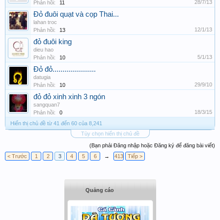
28/7/13
Phản hồi:
11
Đỏ đuôi quạt và cọp Thai...
lahan troc
12/1/13
Phản hồi:
13
đỏ đuôi king
dieu hao
5/1/13
Phản hồi:
10
Đỏ đỏ......................
datugia
29/9/10
Phản hồi:
10
đỏ đỏ xinh xinh 3 ngón
sangquan7
18/3/15
Phản hồi:
0
Hiển thị chủ đề từ 41 đến 60 của 8,241
Tùy chọn hiển thị chủ đề
(Bạn phải Đăng nhập hoặc Đăng ký để đăng bài viết)
< Trước
1
2
3
4
5
6
→
413
Tiếp >
Quảng cáo