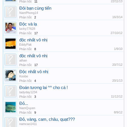
22/11/13
Phản hồi:
11
Đôi bạn cùng tiến
NamPhong14
16/3/14
Phản hồi:
2
Độc và lạ
lucky77628
27/10/12
Phản hồi:
17
độc nhất vô nhị
EddyPak
1/9/10
Phản hồi:
8
độc nhất vô nhị
athan
20/7/12
Phản hồi:
17
Độc nhất vô nhị
Koobe
20/1/13
Phản hồi:
4
Đoán tương lai ^^ cho cá !
tadyday1234
11/12/12
Phản hồi:
3
Đỏ...
NamQuyen
8/9/12
Phản hồi:
9
Đỏ, vàng, cam, châu, quạt???
namcao1411