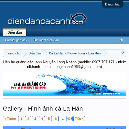
Đăng nhập
Diễn đàn
Bài viết gần đây
Tìm kiếm diễn đàn
Trang chủ
Diễn đàn
Cá La Hán - Flowerhorn - Lou Han
Liên hệ quảng cáo: anh Nguyễn Long Khánh (mobile: 0907 707 171 - nick:
nlkhanh - email: longkhanh1963@gmail.com)
Gallery - Hình ảnh cá La Hán
< Trước
1
2
3
4
5
6
→
413
Tiếp >