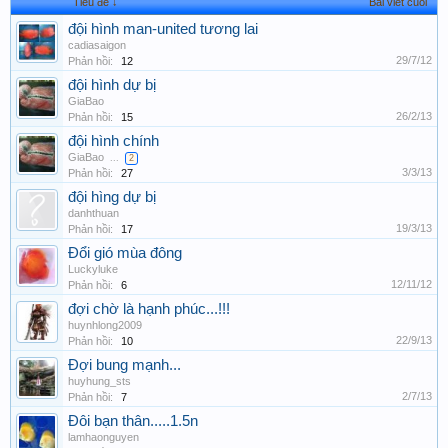
Tiêu đề ↓
Bài viết cuối
đội hình man-united tương lai
cadiasaigon
29/7/12
Phản hồi:
12
đội hình dự bị
GiaBao
26/2/13
Phản hồi:
15
đội hình chính
GiaBao
...
2
3/3/13
Phản hồi:
27
đội hìng dự bị
danhthuan
19/3/13
Phản hồi:
17
Đổi gió mùa đông
Luckyluke
12/11/12
Phản hồi:
6
đợi chờ là hạnh phúc...!!!
huynhlong2009
22/9/13
Phản hồi:
10
Đợi bung mạnh...
huyhung_sts
2/7/13
Phản hồi:
7
Đôi bạn thân.....1.5n
lamhaonguyen