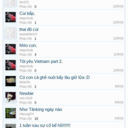
teo101
22/8/15
Phản hồi:
0
Cùi bắp.
adgsandy
22/8/15
Phản hồi:
1
thai đỏ cùi
quanghienyh
12/8/15
Phản hồi:
1
Mèo con.
adgsandy
11/8/15
Phản hồi:
4
Tôi yêu Vietnam part 2.
adgsandy
10/8/15
Phản hồi:
0
Có con cá ghẻ nuôi bấy lâu giữ lửa :D
lahan9x
9/8/15
Phản hồi:
2
Newbie
van.mìu9
8/8/15
Phản hồi:
0
Như Tânking ngày nào
HitrungFH
5/8/15
Phản hồi:
10
1 tuần sau sự cố bể hồ!!!!!!!