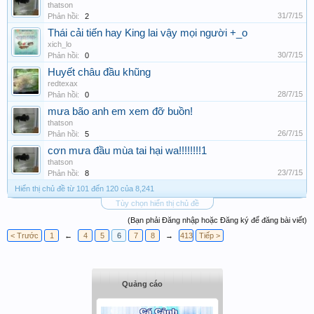
thatson
31/7/15
Phản hồi:
2
Thái cải tiến hay King lai vậy mọi người +_o
xich_lo
30/7/15
Phản hồi:
0
Huyết châu đầu khũng
redtexax
28/7/15
Phản hồi:
0
mưa bão anh em xem đỡ buồn!
thatson
26/7/15
Phản hồi:
5
cơn mưa đầu mùa tai hại wa!!!!!!!!1
thatson
23/7/15
Phản hồi:
8
Hiển thị chủ đề từ 101 đến 120 của 8,241
Tùy chọn hiển thị chủ đề
(Bạn phải Đăng nhập hoặc Đăng ký để đăng bài viết)
< Trước
1
←
4
5
6
7
8
→
413
Tiếp >
Quảng cáo