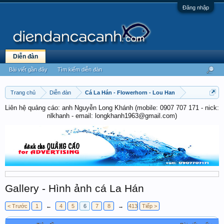
Đăng nhập
Diễn đàn
Bài viết gần đây
Tìm kiếm diễn đàn
Trang chủ
Diễn đàn
Cá La Hán - Flowerhorn - Lou Han
Liên hệ quảng cáo: anh Nguyễn Long Khánh (mobile: 0907 707 171 - nick:
nlkhanh - email: longkhanh1963@gmail.com)
Gallery - Hình ảnh cá La Hán
< Trước
1
←
4
5
6
7
8
→
413
Tiếp >