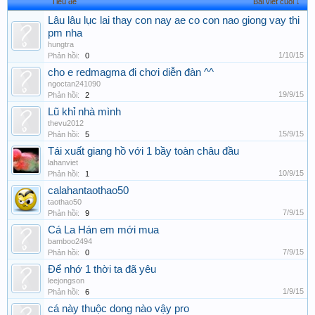
Tiêu đề
Bài viết cuối ↓
Lâu lâu lục lai thay con nay ae co con nao giong vay thi
pm nha
hungtra
1/10/15
Phản hồi:
0
cho e redmagma đi chơi diễn đàn ^^
ngoctan241090
19/9/15
Phản hồi:
2
Lũ khỉ nhà mình
thevu2012
15/9/15
Phản hồi:
5
Tái xuất giang hồ với 1 bầy toàn châu đầu
lahanviet
10/9/15
Phản hồi:
1
calahantaothao50
taothao50
7/9/15
Phản hồi:
9
Cá La Hán em mới mua
bamboo2494
7/9/15
Phản hồi:
0
Để nhớ 1 thời ta đã yêu
leejongson
1/9/15
Phản hồi:
6
cá này thuộc dong nào vậy pro