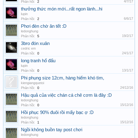
4/7/17
Phản hồi:
2
thưởng thức món mới...rất ngon lành...hi
lupin
6/6/17
Phản hồi:
2
Phơi đèn chờ ăn tết :D
ledonghung
19/2/17
Phản hồi:
5
3bro đón xuân
cedric em
24/1/17
Phản hồi:
0
long tranh hổ đấu
lupin
13/1/17
Phản hồi:
0
Phi phụng size 12cm, hàng hiếm khó tìm,
kiengiangquetoi
24/12/16
Phản hồi:
0
Hậu quả của việc chán cá chê cơm là đây :D
ledonghung
15/12/16
Phản hồi:
0
Hồi phục 90% đuôi rồi mấy bạc ợ :D
ledonghung
15/12/16
Phản hồi:
1
Ngồi không buồn tay post chơi
ledonghung