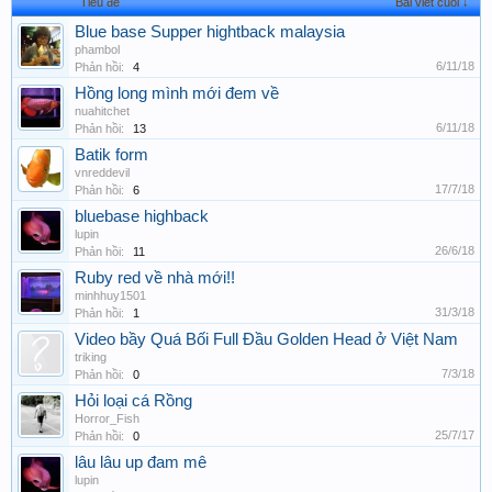
Tiêu đề
Bài viết cuối ↓
Blue base Supper hightback malaysia
phambol
6/11/18
Phản hồi:
4
Hồng long mình mới đem về
nuahitchet
6/11/18
Phản hồi:
13
Batik form
vnreddevil
17/7/18
Phản hồi:
6
bluebase highback
lupin
26/6/18
Phản hồi:
11
Ruby red về nhà mới!!
minhhuy1501
31/3/18
Phản hồi:
1
Video bầy Quá Bối Full Đầu Golden Head ở Việt Nam
triking
7/3/18
Phản hồi:
0
Hỏi loại cá Rồng
Horror_Fish
25/7/17
Phản hồi:
0
lâu lâu up đam mê
lupin