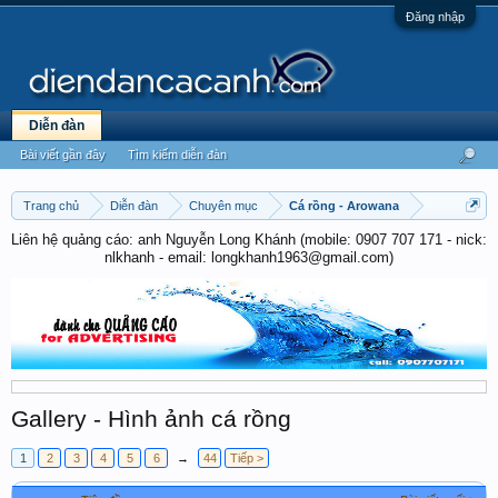
Đăng nhập
Diễn đàn
Bài viết gần đây
Tìm kiếm diễn đàn
Trang chủ
Diễn đàn
Chuyên mục
Cá rồng - Arowana
Liên hệ quảng cáo: anh Nguyễn Long Khánh (mobile: 0907 707 171 - nick:
nlkhanh - email: longkhanh1963@gmail.com)
Gallery - Hình ảnh cá rồng
1
2
3
4
5
6
→
44
Tiếp >