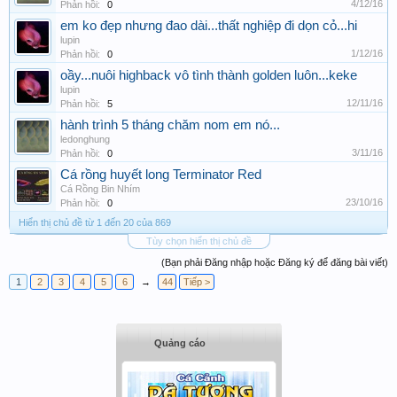
4/12/16
Phản hồi:
0
em ko đẹp nhưng đao dài...thất nghiệp đi dọn cỏ...hi
lupin
1/12/16
Phản hồi:
0
oầy...nuôi highback vô tình thành golden luôn...keke
lupin
12/11/16
Phản hồi:
5
hành trình 5 tháng chăm nom em nó...
ledonghung
3/11/16
Phản hồi:
0
Cá rồng huyết long Terminator Red
Cá Rồng Bin Nhím
23/10/16
Phản hồi:
0
Hiển thị chủ đề từ 1 đến 20 của 869
Tùy chọn hiển thị chủ đề
(Bạn phải Đăng nhập hoặc Đăng ký để đăng bài viết)
1
2
3
4
5
6
→
44
Tiếp >
Quảng cáo