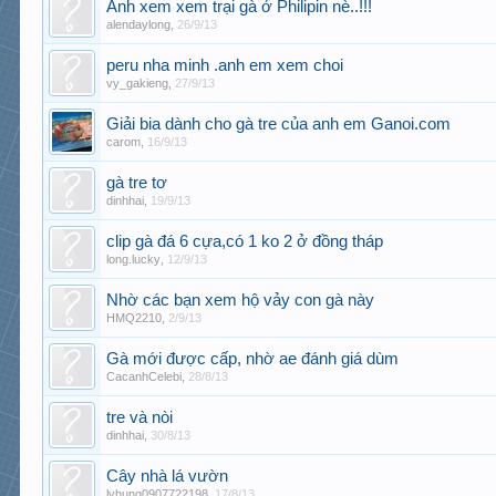
Anh xem xem trại gà ở Philipin nè..!!!
alendaylong
,
26/9/13
peru nha minh .anh em xem choi
vy_gakieng
,
27/9/13
Giải bia dành cho gà tre của anh em Ganoi.com
carom
,
16/9/13
gà tre tơ
dinhhai
,
19/9/13
clip gà đá 6 cựa,có 1 ko 2 ở đồng tháp
long.lucky
,
12/9/13
Nhờ các bạn xem hộ vảy con gà này
HMQ2210
,
2/9/13
Gà mới được cấp, nhờ ae đánh giá dùm
CacanhCelebi
,
28/8/13
tre và nòi
dinhhai
,
30/8/13
Cây nhà lá vườn
lyhung0907722198
,
17/8/13