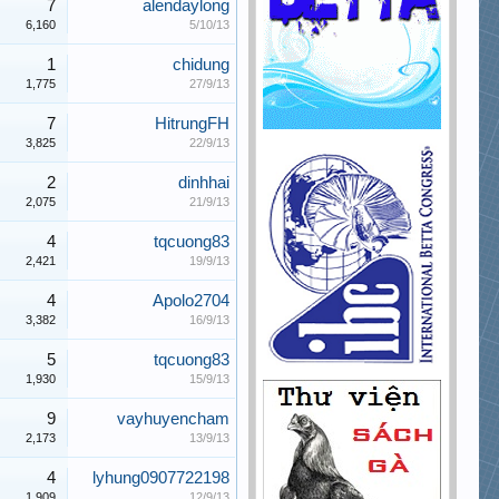
7
alendaylong
6,160
5/10/13
1
chidung
1,775
27/9/13
7
HitrungFH
3,825
22/9/13
2
dinhhai
2,075
21/9/13
4
tqcuong83
2,421
19/9/13
4
Apolo2704
3,382
16/9/13
5
tqcuong83
1,930
15/9/13
9
vayhuyencham
2,173
13/9/13
4
lyhung0907722198
1,909
12/9/13