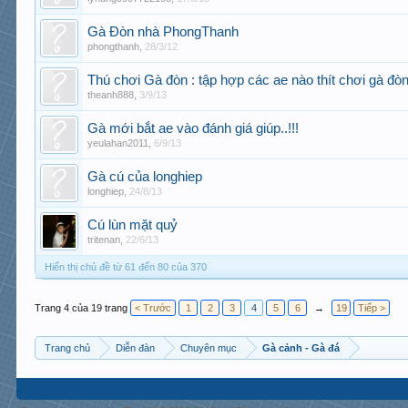
Gà Đòn nhà PhongThanh
phongthanh
,
28/3/12
Thú chơi Gà đòn : tập hợp các ae nào thít chơi gà đò
theanh888
,
3/9/13
Gà mới bắt ae vào đánh giá giúp..!!!
yeulahan2011
,
6/9/13
Gà cú của longhiep
longhiep
,
24/8/13
Cú lùn mặt quỷ
tritenan
,
22/6/13
Hiển thị chủ đề từ 61 đến 80 của 370
Trang 4 của 19 trang
< Trước
1
2
3
4
5
6
→
19
Tiếp >
Trang chủ
Diễn đàn
Chuyên mục
Gà cảnh - Gà đá