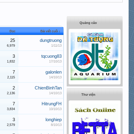
Quảng cáo
Đọc
Bài viết cuối ↓
25
dungtruong
6,979
1/11/13
3
tqcuong83
1,832
17/10/13
7
galonlen
2,115
14/10/13
2
ChienBinhTan
2,136
14/10/13
Thư viện
7
HitrungFH
3,834
10/10/13
3
longhiep
2,579
8/10/13