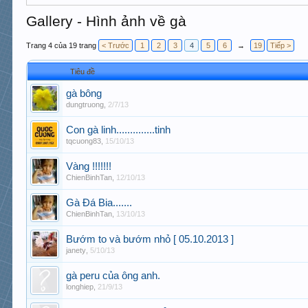
Gallery - Hình ảnh về gà
Trang 4 của 19 trang
< Trước
1
2
3
4
5
6
→
19
Tiếp >
Tiêu đề
gà bông
dungtruong
,
2/7/13
Con gà linh..............tinh
tqcuong83
,
15/10/13
Vàng !!!!!!!
ChienBinhTan
,
12/10/13
Gà Đá Bia.......
ChienBinhTan
,
13/10/13
Bướm to và bướm nhỏ [ 05.10.2013 ]
janety
,
5/10/13
gà peru của ông anh.
longhiep
,
21/9/13