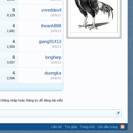
8
vnreddevil
9,129
10/9/13
4
theanh888
1,681
10/9/13
4
giang91413
1,550
8/9/13
8
longhiep
3,557
31/8/13
4
duongka
2,506
24/8/13
i Đăng nhập hoặc Đăng ký để đăng bài viết)
Liên hệ
Trợ giúp
Trang chủ
Lên đầu trang