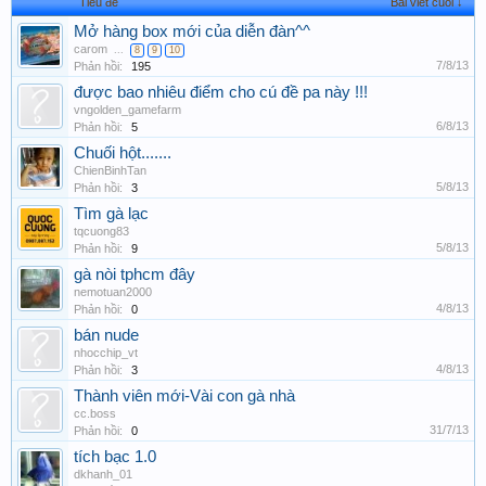
Tiêu đề
Bài viết cuối ↓
Mở hàng box mới của diễn đàn^^
carom
...
8
9
10
7/8/13
Phản hồi:
195
được bao nhiêu điểm cho cú đề pa này !!!
vngolden_gamefarm
6/8/13
Phản hồi:
5
Chuối hột.......
ChienBinhTan
5/8/13
Phản hồi:
3
Tìm gà lạc
tqcuong83
5/8/13
Phản hồi:
9
gà nòi tphcm đây
nemotuan2000
4/8/13
Phản hồi:
0
bán nude
nhocchip_vt
4/8/13
Phản hồi:
3
Thành viên mới-Vài con gà nhà
cc.boss
31/7/13
Phản hồi:
0
tích bạc 1.0
dkhanh_01