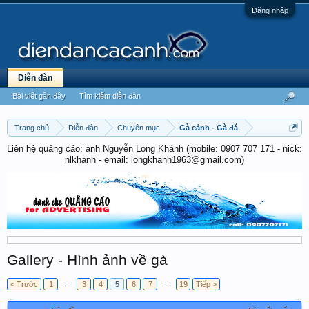
Đăng nhập
Diễn đàn
Bài viết gần đây
Tìm kiếm diễn đàn
Trang chủ
Diễn đàn
Chuyên mục
Gà cảnh - Gà đá
Liên hệ quảng cáo: anh Nguyễn Long Khánh (mobile: 0907 707 171 - nick:
nlkhanh - email: longkhanh1963@gmail.com)
Gallery - Hình ảnh về gà
< Trước
1
←
3
4
5
6
7
→
19
Tiếp >