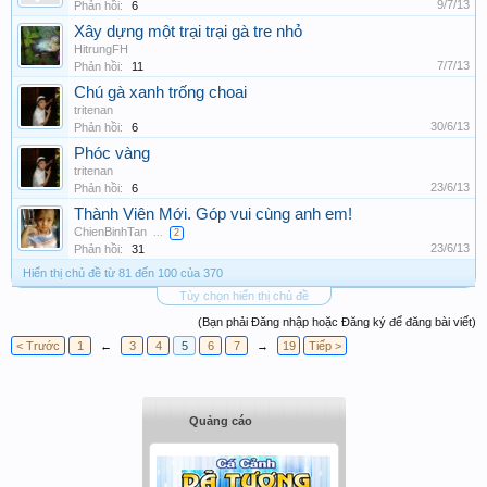
9/7/13
Phản hồi:
6
Xây dựng một trại trại gà tre nhỏ
HitrungFH
7/7/13
Phản hồi:
11
Chú gà xanh trống choai
tritenan
30/6/13
Phản hồi:
6
Phóc vàng
tritenan
23/6/13
Phản hồi:
6
Thành Viên Mới. Góp vui cùng anh em!
ChienBinhTan
...
2
23/6/13
Phản hồi:
31
Hiển thị chủ đề từ 81 đến 100 của 370
Tùy chọn hiển thị chủ đề
(Bạn phải Đăng nhập hoặc Đăng ký để đăng bài viết)
< Trước
1
←
3
4
5
6
7
→
19
Tiếp >
Quảng cáo