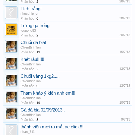
28/7/13
Phản hồi:
2
Tích trắng!
nhocchip_vt
28/7/13
Phản hồi:
0
Trứng gà trống
tqcuong83
20/7/13
Phản hồi:
2
Chuối đá bia!
ChienBinhTan
15/7/13
Phản hồi:
19
Khét râu!!!!!!
ChienBinhTan
13/7/13
Phản hồi:
2
Chuối vàng 1kg2.....
ChienBinhTan
13/7/13
Phản hồi:
0
Tham khảo ý kiến anh em!!!
ChienBinhTan
10/7/13
Phản hồi:
19
Gà đá bia 02/09/2013..
ChienBinhTan
9/7/13
Phản hồi:
3
thành viên mới ra mắt ae click!!!
nhan_711