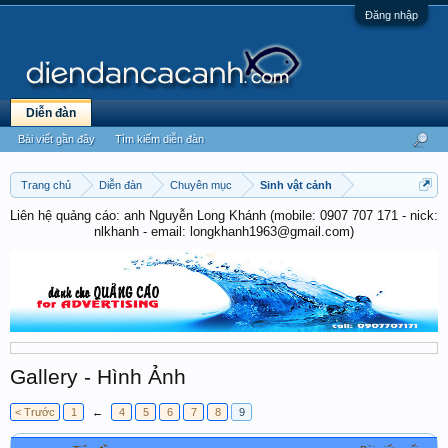
Đăng nhập
Diễn đàn
Bài viết gần đây
Tìm kiếm diễn đàn
Trang chủ
Diễn đàn
Chuyên mục
Sinh vật cảnh
Liên hệ quảng cáo: anh Nguyễn Long Khánh (mobile: 0907 707 171 - nick:
nlkhanh - email: longkhanh1963@gmail.com)
Gallery - Hình Ảnh
< Trước
1
←
4
5
6
7
8
9