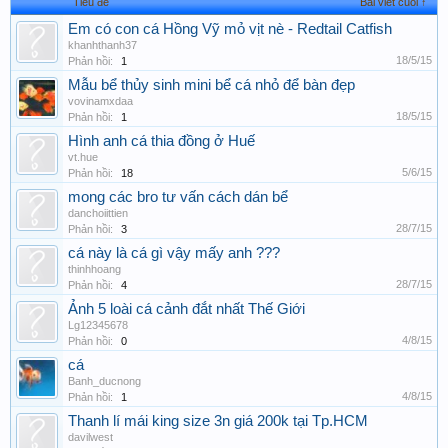
Tiêu đề
Bài viết cuối ↑
Em có con cá Hồng Vỹ mỏ vịt nè - Redtail Catfish
khanhthanh37
18/5/15
Phản hồi:
1
Mẫu bể thủy sinh mini bể cá nhỏ để bàn đẹp
vovinamxdaa
18/5/15
Phản hồi:
1
Hình anh cá thia đồng ở Huế
vt.hue
5/6/15
Phản hồi:
18
mong các bro tư vấn cách dán bể
danchoiittien
28/7/15
Phản hồi:
3
cá này là cá gì vậy mấy anh ???
thinhhoang
28/7/15
Phản hồi:
4
Ảnh 5 loài cá cảnh đắt nhất Thế Giới
Lg12345678
4/8/15
Phản hồi:
0
cá
Banh_ducnong
4/8/15
Phản hồi:
1
Thanh lí mái king size 3n giá 200k tại Tp.HCM
davilwest