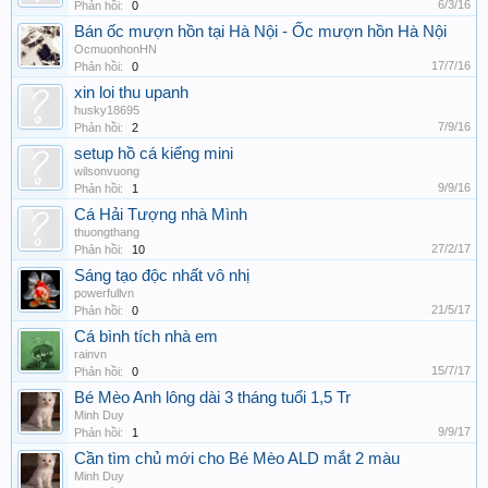
6/3/16
Phản hồi:
0
Bán ốc mượn hồn tại Hà Nội - Ốc mượn hồn Hà Nội
OcmuonhonHN
17/7/16
Phản hồi:
0
xin loi thu upanh
husky18695
7/9/16
Phản hồi:
2
setup hồ cá kiểng mini
wilsonvuong
9/9/16
Phản hồi:
1
Cá Hải Tượng nhà Mình
thuongthang
27/2/17
Phản hồi:
10
Sáng tạo độc nhất vô nhị
powerfullvn
21/5/17
Phản hồi:
0
Cá bình tích nhà em
rainvn
15/7/17
Phản hồi:
0
Bé Mèo Anh lông dài 3 tháng tuổi 1,5 Tr
Minh Duy
9/9/17
Phản hồi:
1
Cần tìm chủ mới cho Bé Mèo ALD mắt 2 màu
Minh Duy