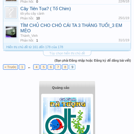
22/6/18
Phản hồi:
0
Cây Tiên Tọa? ( Tổ Chim)
tôi yêu cây cảnh
25/1/19
Phản hồi:
10
TÌM CHỦ CHO CHÓ CÁI TA 3 THÁNG TUỔI_3 EM
MÈO
Thành_Vinh
31/1/19
Phản hồi:
1
Hiển thị chủ đề từ 161 đến 178 của 178
Tùy chọn hiển thị chủ đề
(Bạn phải Đăng nhập hoặc Đăng ký để đăng bài viết)
< Trước
1
←
4
5
6
7
8
9
Quảng cáo