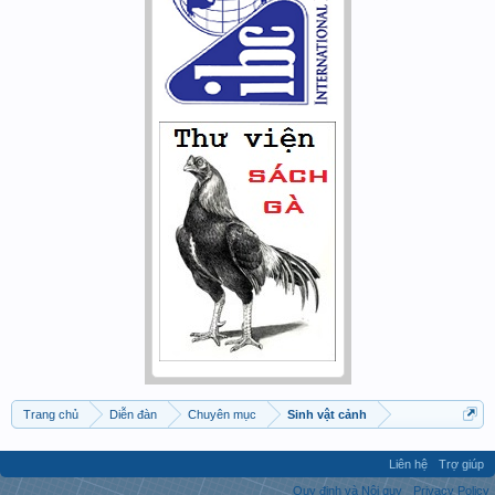
Trang chủ
Diễn đàn
Chuyên mục
Sinh vật cảnh
Liên hệ
Trợ giúp
Quy định và Nội quy
Privacy Policy