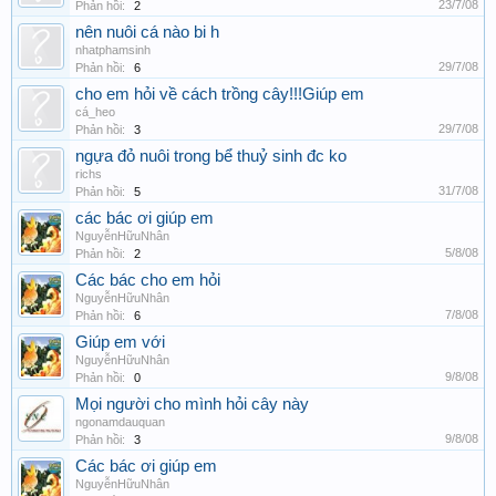
23/7/08
Phản hồi:
2
nên nuôi cá nào bi h
nhatphamsinh
29/7/08
Phản hồi:
6
cho em hỏi về cách trồng cây!!!Giúp em
cá_heo
29/7/08
Phản hồi:
3
ngựa đỏ nuôi trong bể thuỷ sinh đc ko
richs
31/7/08
Phản hồi:
5
các bác ơi giúp em
NguyễnHữuNhân
5/8/08
Phản hồi:
2
Các bác cho em hỏi
NguyễnHữuNhân
7/8/08
Phản hồi:
6
Giúp em với
NguyễnHữuNhân
9/8/08
Phản hồi:
0
Mọi người cho mình hỏi cây này
ngonamdauquan
9/8/08
Phản hồi:
3
Các bác ơi giúp em
NguyễnHữuNhân