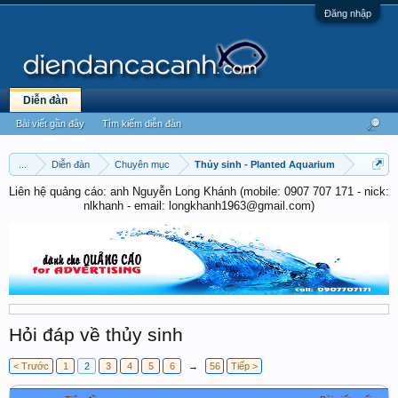
Đăng nhập
Diễn đàn
Bài viết gần đây
Tìm kiếm diễn đàn
...
Diễn đàn
Chuyên mục
Thủy sinh - Planted Aquarium
Liên hệ quảng cáo: anh Nguyễn Long Khánh (mobile: 0907 707 171 - nick:
nlkhanh - email: longkhanh1963@gmail.com)
Hỏi đáp về thủy sinh
< Trước
1
2
3
4
5
6
→
56
Tiếp >