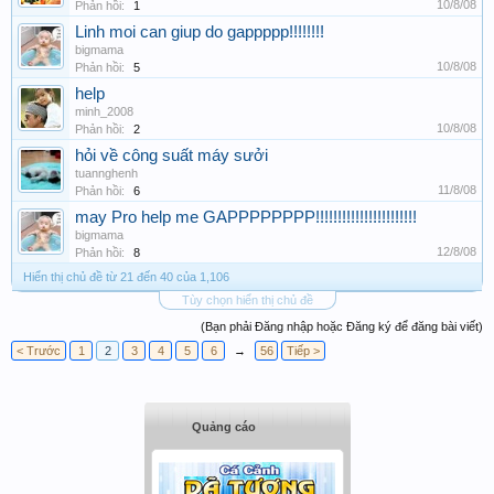
10/8/08
Phản hồi:
1
Linh moi can giup do gappppp!!!!!!!!
bigmama
10/8/08
Phản hồi:
5
help
minh_2008
10/8/08
Phản hồi:
2
hỏi về công suất máy sưởi
tuannghenh
11/8/08
Phản hồi:
6
may Pro help me GAPPPPPPPP!!!!!!!!!!!!!!!!!!!!!!!
bigmama
12/8/08
Phản hồi:
8
Hiển thị chủ đề từ 21 đến 40 của 1,106
Tùy chọn hiển thị chủ đề
(Bạn phải Đăng nhập hoặc Đăng ký để đăng bài viết)
< Trước
1
2
3
4
5
6
→
56
Tiếp >
Quảng cáo