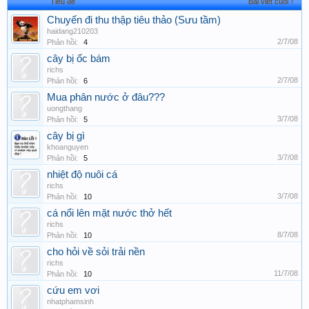
Tiêu đề
Bài viết cuối ↑
Chuyến đi thu thập tiêu thảo (Sưu tầm)
haidang210203
2/7/08
Phản hồi:
4
cây bị ốc bám
richs
2/7/08
Phản hồi:
6
Mua phân nước ở đâu???
uongthang
3/7/08
Phản hồi:
5
cây bị gì
khoanguyen
3/7/08
Phản hồi:
5
nhiệt độ nuôi cá
richs
3/7/08
Phản hồi:
10
cá nổi lên mặt nước thở hết
richs
8/7/08
Phản hồi:
10
cho hỏi về sỏi trải nền
richs
11/7/08
Phản hồi:
10
cứu em vơi
nhatphamsinh