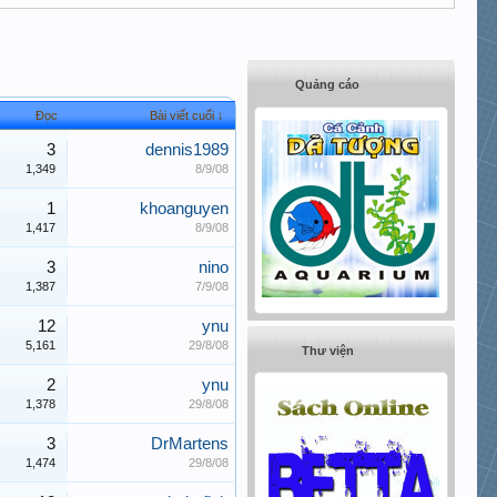
Quảng cáo
Đọc
Bài viết cuối ↓
3
dennis1989
1,349
8/9/08
1
khoanguyen
1,417
8/9/08
3
nino
1,387
7/9/08
12
ynu
5,161
29/8/08
Thư viện
2
ynu
1,378
29/8/08
3
DrMartens
1,474
29/8/08