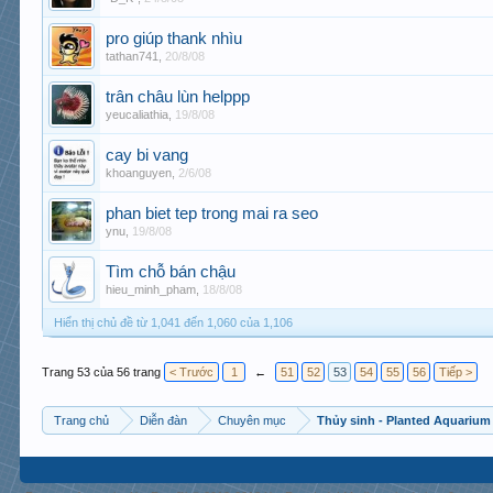
pro giúp thank nhìu
tathan741
,
20/8/08
trân châu lùn helppp
yeucaliathia
,
19/8/08
cay bi vang
khoanguyen
,
2/6/08
phan biet tep trong mai ra seo
ynu
,
19/8/08
Tìm chỗ bán chậu
hieu_minh_pham
,
18/8/08
Hiển thị chủ đề từ 1,041 đến 1,060 của 1,106
Trang 53 của 56 trang
< Trước
1
←
51
52
53
54
55
56
Tiếp >
Trang chủ
Diễn đàn
Chuyên mục
Thủy sinh - Planted Aquarium