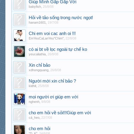
Giúp Mình Gấp Gấp Với
babyfish
,
25/8/08
Hỏi về tảo sống trong nước ngọt!
hanam1601
,
19/7/08
Chi em voi cac anh oi !!!
EmYeuCaLanYeu"Chim"
,
22/8/08
có ai bt về lọc ngoài tự chế ko
yeucaliathia
,
26/8/08
Xin chỉ bảo
xdhongquang
,
26/8/08
Người mới xin chỉ bảo ?
kidhit
,
25/8/08
mọi người ơi giúp em với
nghenh
,
9/8/08
cho em hỏi về sỏi!!!Giúp em với
cá_heo
,
22/7/08
cho em hỏi
"D_K"
,
24/8/08