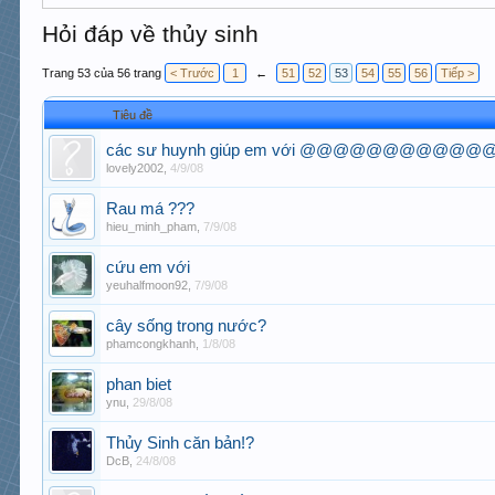
Hỏi đáp về thủy sinh
Trang 53 của 56 trang
< Trước
1
←
51
52
53
54
55
56
Tiếp >
Tiêu đề
các sư huynh giúp em với @@@@@@@
lovely2002
,
4/9/08
Rau má ???
hieu_minh_pham
,
7/9/08
cứu em với
yeuhalfmoon92
,
7/9/08
cây sống trong nước?
phamcongkhanh
,
1/8/08
phan biet
ynu
,
29/8/08
Thủy Sinh căn bản!?
DcB
,
24/8/08