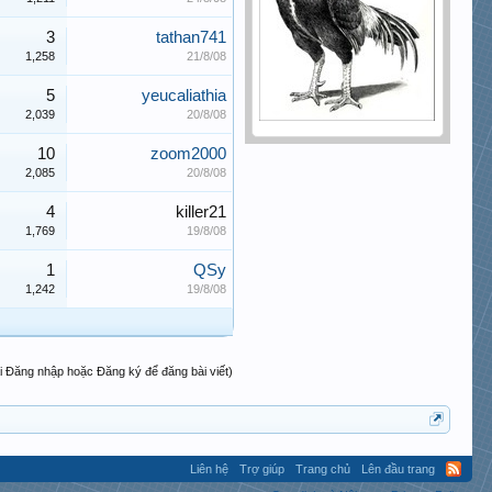
3
tathan741
1,258
21/8/08
5
yeucaliathia
2,039
20/8/08
10
zoom2000
2,085
20/8/08
4
killer21
1,769
19/8/08
1
QSy
1,242
19/8/08
i Đăng nhập hoặc Đăng ký để đăng bài viết)
Liên hệ
Trợ giúp
Trang chủ
Lên đầu trang