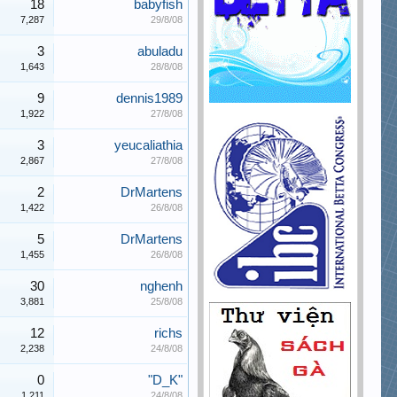
18
babyfish
7,287
29/8/08
3
abuladu
1,643
28/8/08
9
dennis1989
1,922
27/8/08
3
yeucaliathia
2,867
27/8/08
2
DrMartens
1,422
26/8/08
5
DrMartens
1,455
26/8/08
30
nghenh
3,881
25/8/08
12
richs
2,238
24/8/08
0
"D_K"
1,211
24/8/08