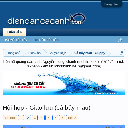
Đăng nhập
Diễn đàn
Bài viết gần đây
Tìm kiếm diễn đàn
Trang chủ
Diễn đàn
Chuyên mục
Cá bảy màu - Guppy
Liên hệ quảng cáo: anh Nguyễn Long Khánh (mobile: 0907 707 171 - nick:
nlkhanh - email: longkhanh1963@gmail.com)
Hội họp - Giao lưu (cá bảy màu)
< Trước
1
2
3
4
5
6
7
Tiếp >