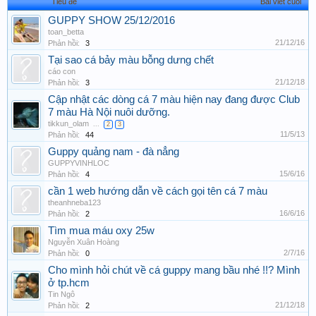
Tiêu đề
Bài viết cuối
GUPPY SHOW 25/12/2016
toan_betta
21/12/16
Phản hồi:
3
Tại sao cá bảy màu bỗng dưng chết
cáo con
21/12/18
Phản hồi:
3
Cập nhật các dòng cá 7 màu hiện nay đang được Club
7 màu Hà Nội nuôi dưỡng.
tikkun_olam
...
2
3
11/5/13
Phản hồi:
44
Guppy quảng nam - đà nẳng
GUPPYVINHLOC
15/6/16
Phản hồi:
4
cần 1 web hướng dẫn về cách gọi tên cá 7 màu
theanhneba123
16/6/16
Phản hồi:
2
Tìm mua máu oxy 25w
Nguyễn Xuân Hoàng
2/7/16
Phản hồi:
0
Cho mình hỏi chút về cá guppy mang bầu nhé !!? Mình
ở tp.hcm
Tin Ngô
21/12/18
Phản hồi:
2