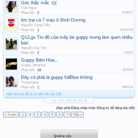
Góc thắc mắc :(((
Trần Ngọc
21/6/17
Phản hồi:
2
tìm trại cá 7 màu ở Bình Dương
Nguyễn Trung Tiến
21/12/18
Phản hồi:
1
Q12,gv Tín đồ của mấy bé guppy mong làm quen nhiều
bạn
Nguyễn Duy Thư
1/6/21
Phản hồi:
2
Guppy Biên Hòa...
Guppy_BienHoa
11/3/16
Phản hồi:
19
Đây có phải là guppy fullBlue không
Trung Kane
28/4/16
Phản hồi:
1
Hiển thị chủ đề từ 21 đến 40 của 128
Tùy chọn hiển thị chủ đề
(Bạn phải Đăng nhập hoặc Đăng ký để đăng bài viết)
< Trước
1
2
3
4
5
6
7
Tiếp >
Quảng cáo