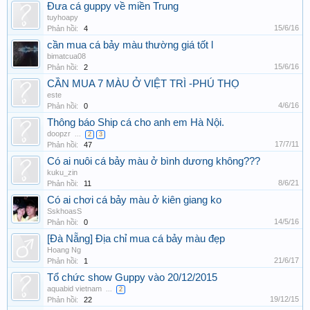
Đưa cá guppy về miền Trung
tuyhoapy
15/6/16
Phản hồi:
4
cần mua cá bảy màu thường giá tốt l
bimatcua08
15/6/16
Phản hồi:
2
CẦN MUA 7 MÀU Ở VIỆT TRÌ -PHÚ THỌ
este
4/6/16
Phản hồi:
0
Thông báo Ship cá cho anh em Hà Nội.
doopzr
...
2
3
17/7/11
Phản hồi:
47
Có ai nuôi cá bảy màu ở bình dương không???
kuku_zin
8/6/21
Phản hồi:
11
Có ai chơi cá bảy màu ở kiên giang ko
SskhoasS
14/5/16
Phản hồi:
0
[Đà Nẵng] Địa chỉ mua cá bảy màu đẹp
Hoang Ng
21/6/17
Phản hồi:
1
Tổ chức show Guppy vào 20/12/2015
aquabid vietnam
...
2
19/12/15
Phản hồi:
22