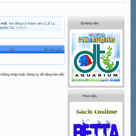
Quảng cáo
 nhất:
Nơi đăng ký thành viên CLB La Hán Hà Nội
tdpd01710
,
18/8/20
Đọc
Bài viết cuối
i Đăng nhập hoặc Đăng ký để đăng bài viết)
Thư viện