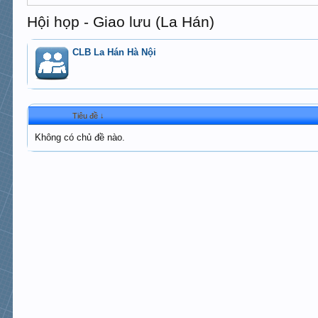
Hội họp - Giao lưu (La Hán)
CLB La Hán Hà Nội
Tiêu đề ↓
Không có chủ đề nào.