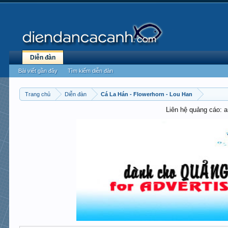
Diễn đàn
Bài viết gần đây
Tìm kiếm diễn đàn
Trang chủ
Diễn đàn
Cá La Hán - Flowerhorn - Lou Han
Liên hệ quảng cáo: 