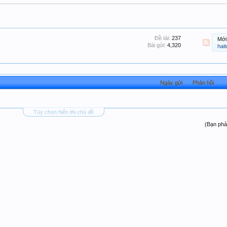
Đề tài:
237
Mới
Bài gửi:
4,320
hai
Ngày gửi
Phản hồi
Tùy chọn hiển thị chủ đề
(Bạn phả