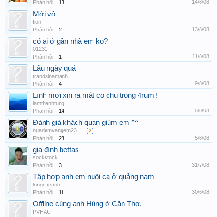
14/8/08
Phản hồi:
13
Mới vô
fion
13/8/08
Phản hồi:
2
có ai ở gần nhà em ko?
01231
11/8/08
Phản hồi:
1
Lâu ngày quá
trandainamanh
9/8/08
Phản hồi:
4
Lính mới xin ra mắt cô chú trong 4rum !
lamthanhtung
5/8/08
Phản hồi:
14
Đánh giá khách quan giùm em ^^
nuademvangem23
...
2
5/8/08
Phản hồi:
23
gia đình bettas
sockstock
31/7/08
Phản hồi:
3
Tập hợp anh em nuôi cá ở quảng nam
longcacanh
30/6/08
Phản hồi:
11
Offline cùng anh Hùng ở Cần Thơ.
PVHAU