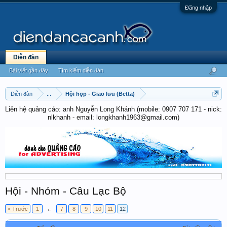
Đăng nhập
Diễn đàn
Bài viết gần đây
Tìm kiếm diễn đàn
Diễn đàn
...
Hội họp - Giao lưu (Betta)
Liên hệ quảng cáo: anh Nguyễn Long Khánh (mobile: 0907 707 171 - nick:
nlkhanh - email: longkhanh1963@gmail.com)
Hội - Nhóm - Câu Lạc Bộ
< Trước
1
←
7
8
9
10
11
12