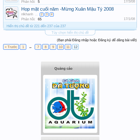
17/3/08
Phản hồi:
5
Họp mặt cuối năm -Mừng Xuân Mậu Tý 2008
nlkhanh
...
2
3
4
17/1/08
Phản hồi:
65
Hiển thị chủ đề từ 221 đến 237 của 237
Tùy chọn hiển thị chủ đề
(Bạn phải Đăng nhập hoặc Đăng ký để đăng bài viết)
< Trước
1
←
7
8
9
10
11
12
Quảng cáo