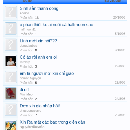
Tiêu đề
Bài viết cuối ↓
Sinh sản thành công
zooleo
20/10/08
Phản hồi:
13
o phan thiết ko ai nuôi cá halfmoon sao
halfmoon11
5/10/08
Phản hồi:
1
Lính mới xin hỏi???
dungdaubac
3/10/08
Phản hồi:
0
Có áo rồi anh em ơi
liathiatp
29/8/08
Phản hồi:
3
em là người mới xin chỉ giáo
phước Nguyện
29/8/08
Phản hồi:
5
đi off
MinhMeo
24/8/08
Phản hồi:
2
Đơn xin gia nhập hội!
phucuongzorro
20/8/08
Phản hồi:
7
Xin Ra mắt các bác trong diễn đàn
NguyễnHữuNhân