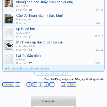
không các bạn, thấy màu đẹp quá!hj
duy230692
8/4/13
Phản hồi:
10
Cặp đôi hoàn hảo!!! (Sưu tầm)
huyhung_sts
20/3/13
Phản hồi:
3
up lai cá bột
QUOCKINH
10/3/13
Phản hồi:
17
Mình vừa ép được đàn cá cùi
cutys2haxu1102
8/3/13
Phản hồi:
14
hái lộc đầu năm
meking
28/2/13
Phản hồi:
17
Hiển thị chủ đề từ 81 đến 100 của 505
Tùy chọn hiển thị chủ đề
(Bạn phải Đăng nhập hoặc Đăng ký để đăng bài viết)
< Trước
1
←
3
4
5
6
7
→
26
Tiếp >
Quảng cáo