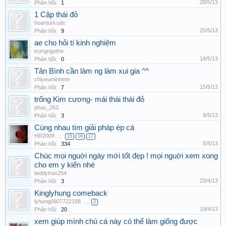
28/5/13
Phản hồi:
1
1 Cặp thái đỏ
hoantuoi.udc
25/5/13
Phản hồi:
9
ae cho hỏi tí kinh nghiệm
trungngothe
18/5/13
Phản hồi:
0
Tân Bình cần làm ng làm xui gia ^^
chiyeuminhem
15/5/13
Phản hồi:
7
trống Kim cương- mái thái thái đỏ
phuc_263
9/5/13
Phản hồi:
3
Cùng nhau tìm giải pháp ép cá
HR2009
...
15
16
17
5/5/13
Phản hồi:
334
Chúc mọi nguời ngày mới tốt đẹp ! mọi nguời xem xong
cho em y kiến nhé
teddytran254
23/4/13
Phản hồi:
3
Kinglyhung comeback
lyhung0907722198
...
2
19/4/13
Phản hồi:
20
xem giúp mình chú cá này có thể làm giống được