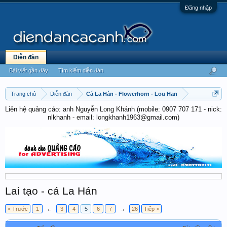
Đăng nhập
Diễn đàn
Bài viết gần đây
Tìm kiếm diễn đàn
Trang chủ
Diễn đàn
Cá La Hán - Flowerhorn - Lou Han
Liên hệ quảng cáo: anh Nguyễn Long Khánh (mobile: 0907 707 171 - nick:
nlkhanh - email: longkhanh1963@gmail.com)
Lai tạo - cá La Hán
< Trước
1
←
3
4
5
6
7
→
26
Tiếp >