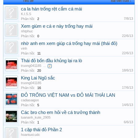
Tiêu đề
Bài viết cuối ↓
ca la hán trống rệt cắm cá mái
K.I.S.S
7/8/13
Phản hồi:
2
Xem giùm e cá e này trống hay mái
nhtphuc
22/6/13
Phản hồi:
0
nhờ anh em xem giúp cá trống hay mái (thái đỏ)
vinh
22/6/13
Phản hồi:
11
Thái đỏ bổn đầu khủng lại ra lò
truong041185
...
2
18/6/13
Phản hồi:
20
King Lai Ngũ sắc
truong041185
17/6/13
Phản hồi:
16
ĐỎ TRỐNG VIỆT NAM vs ĐỎ MÁI THÁI LAN
cadiasaigon
14/6/13
Phản hồi:
5
Các bro cho em hỏi về cá trưởng thành
tuananh_kute_2905
6/6/13
Phản hồi:
1
1 cặp thái đỏ Phần 2
hoantuoi.udc