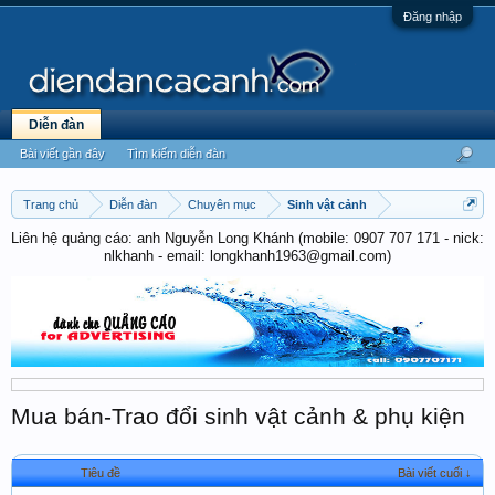
Đăng nhập
Diễn đàn
Bài viết gần đây
Tìm kiếm diễn đàn
Trang chủ
Diễn đàn
Chuyên mục
Sinh vật cảnh
Liên hệ quảng cáo: anh Nguyễn Long Khánh (mobile: 0907 707 171 - nick:
nlkhanh - email: longkhanh1963@gmail.com)
Mua bán-Trao đổi sinh vật cảnh & phụ kiện
Tiêu đề
Bài viết cuối ↓