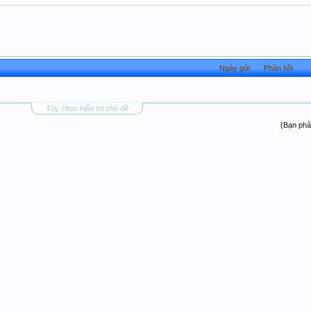
Ngày gửi
Phản hồi
Tùy chọn hiển thị chủ đề
(Bạn phả