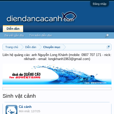
Đăng nhập
Diễn đàn
Bài viết gần đây
Tìm kiếm diễn đàn
Trang chủ
Diễn đàn
Chuyên mục
Liên hệ quảng cáo: anh Nguyễn Long Khánh (mobile: 0907 707 171 - nick:
nlkhanh - email: longkhanh1963@gmail.com)
Sinh vật cảnh
Cá cảnh
12/7/25