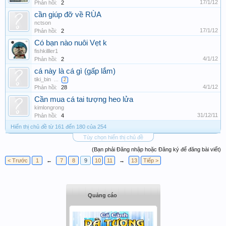
17/1/12
Phản hồi:
2
cần giúp đỡ về RÙA
nctson
17/1/12
Phản hồi:
2
Có bạn nào nuôi Vẹt k
fishkilller1
4/1/12
Phản hồi:
2
cá này là cá gì (gấp lắm)
tiki_bin
...
2
4/1/12
Phản hồi:
28
Cần mua cá tai tượng heo lửa
kimlongrong
31/12/11
Phản hồi:
4
Hiển thị chủ đề từ 161 đến 180 của 254
Tùy chọn hiển thị chủ đề
(Bạn phải Đăng nhập hoặc Đăng ký để đăng bài viết)
< Trước
1
←
7
8
9
10
11
→
13
Tiếp >
Quảng cáo