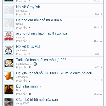
11/4/12
Phản hồi:
3
Hỏi về Crayfish
dangpk02
8/4/12
Phản hồi:
4
Dạ cho em hỏi chỗ mua rùa ạ
Namç
19/3/12
Phản hồi:
7
ai chơi chim chào mào thì zo ngen
vubetta
15/3/12
Phản hồi:
9
Hỏi về CrayFish
gauluoi9x
3/3/12
Phản hồi:
5
Tuổi của bạn nuôi cá màu gì ???
kiemxune1
...
2
4/2/12
Phản hồi:
21
Đại gia vận tải bỏ 328.000 USD mua chim bồ câu
vnreddevil
3/2/12
Phản hồi:
0
Ếch nhà mình :)
Nus
26/1/12
Phản hồi:
11
Cách bố trí hồ nuôi rùa cạn
dangoi3000