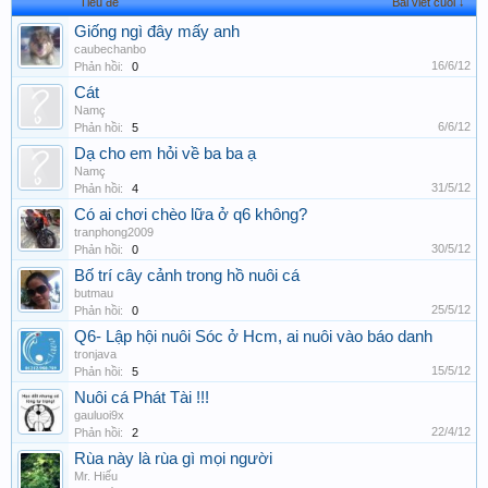
Tiêu đề
Bài viết cuối ↓
Giống ngì đây mấy anh
caubechanbo
16/6/12
Phản hồi:
0
Cát
Namç
6/6/12
Phản hồi:
5
Dạ cho em hỏi về ba ba ạ
Namç
31/5/12
Phản hồi:
4
Có ai chơi chèo lữa ở q6 không?
tranphong2009
30/5/12
Phản hồi:
0
Bố trí cây cảnh trong hồ nuôi cá
butmau
25/5/12
Phản hồi:
0
Q6- Lập hội nuôi Sóc ở Hcm, ai nuôi vào báo danh
tronjava
15/5/12
Phản hồi:
5
Nuôi cá Phát Tài !!!
gauluoi9x
22/4/12
Phản hồi:
2
Rùa này là rùa gì mọi người
Mr. Hiếu