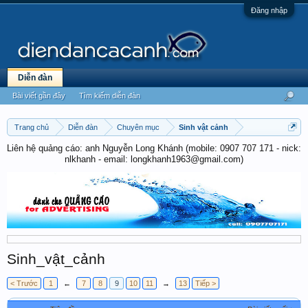
Đăng nhập
Diễn đàn
Bài viết gần đây
Tìm kiếm diễn đàn
Trang chủ
Diễn đàn
Chuyên mục
Sinh vật cảnh
Liên hệ quảng cáo: anh Nguyễn Long Khánh (mobile: 0907 707 171 - nick:
nlkhanh - email: longkhanh1963@gmail.com)
Sinh_vật_cảnh
< Trước
1
←
7
8
9
10
11
→
13
Tiếp >