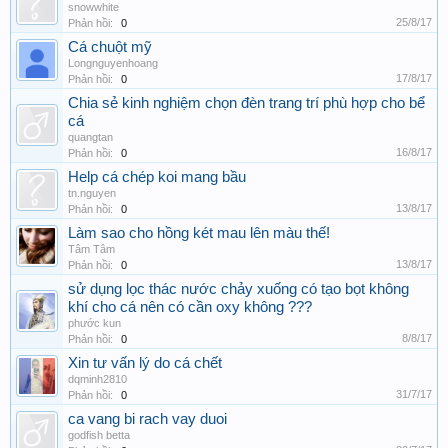
snowwhite
25/8/17
Phản hồi:
0
Cá chuột mỹ
Longnguyenhoang
17/8/17
Phản hồi:
0
Chia sẻ kinh nghiệm chọn đèn trang trí phù hợp cho bể
cá
quangtan
16/8/17
Phản hồi:
0
Help cá chép koi mang bầu
tn.nguyen
13/8/17
Phản hồi:
0
Làm sao cho hồng két mau lên màu thế!
Tâm Tâm
13/8/17
Phản hồi:
0
sử dụng lọc thác nước chảy xuống có tạo bọt không
khí cho cá nên có cần oxy không ???
phước kun
8/8/17
Phản hồi:
0
Xin tư vấn lý do cá chết
dqminh2810
31/7/17
Phản hồi:
0
ca vang bi rach vay duoi
godfish betta