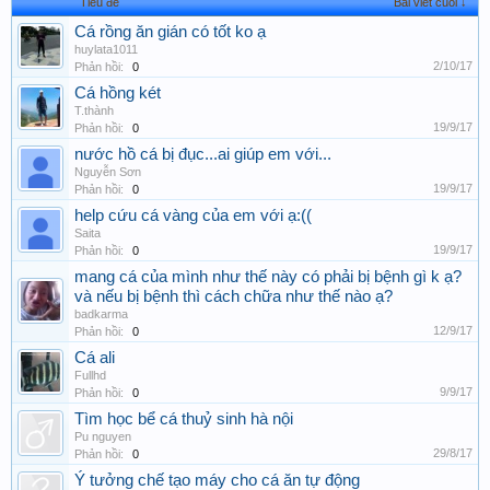
Tiêu đề
Bài viết cuối ↓
Cá rồng ăn gián có tốt ko ạ
huylata1011
2/10/17
Phản hồi:
0
Cá hồng két
T.thành
19/9/17
Phản hồi:
0
nước hồ cá bị đục...ai giúp em với...
Nguyễn Sơn
19/9/17
Phản hồi:
0
help cứu cá vàng của em với ạ:((
Saita
19/9/17
Phản hồi:
0
mang cá của mình như thế này có phải bị bệnh gì k ạ?
và nếu bị bệnh thì cách chữa như thế nào ạ?
badkarma
12/9/17
Phản hồi:
0
Cá ali
Fullhd
9/9/17
Phản hồi:
0
Tìm học bể cá thuỷ sinh hà nội
Pu nguyen
29/8/17
Phản hồi:
0
Ý tưởng chế tạo máy cho cá ăn tự động