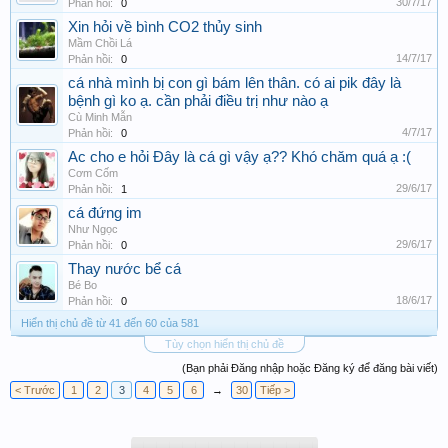
30/7/17
Phản hồi:
0
Xin hỏi về bình CO2 thủy sinh
Mầm Chồi Lá
14/7/17
Phản hồi:
0
cá nhà mình bị con gì bám lên thân. có ai pik đây là
bệnh gì ko ạ. cần phải điều trị như nào ạ
Cù Minh Mẫn
4/7/17
Phản hồi:
0
Ac cho e hỏi Đây là cá gì vậy ạ?? Khó chăm quá ạ :(
Cơm Cốm
29/6/17
Phản hồi:
1
cá đứng im
Như Ngọc
29/6/17
Phản hồi:
0
Thay nước bể cá
Bé Bo
18/6/17
Phản hồi:
0
Hiển thị chủ đề từ 41 đến 60 của 581
Tùy chọn hiển thị chủ đề
(Bạn phải Đăng nhập hoặc Đăng ký để đăng bài viết)
< Trước
1
2
3
4
5
6
→
30
Tiếp >