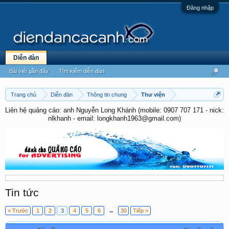
Đăng nhập
Diễn đàn
Bài viết gần đây
Tìm kiếm diễn đàn
Trang chủ
Diễn đàn
Thông tin chung
Thư viện
Liên hệ quảng cáo: anh Nguyễn Long Khánh (mobile: 0907 707 171 - nick:
nlkhanh - email: longkhanh1963@gmail.com)
Tin tức
< Trước
1
2
3
4
5
6
→
30
Tiếp >