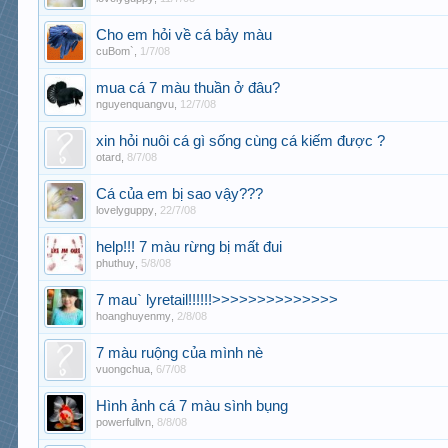
Cho em hỏi về cá bảy màu
cuBom`
,
1/7/08
mua cá 7 màu thuần ở đâu?
nguyenquangvu
,
12/7/08
xin hỏi nuôi cá gì sống cùng cá kiếm được ?
otard
,
8/7/08
Cá của em bị sao vậy???
lovelyguppy
,
22/7/08
help!!! 7 màu rừng bị mất đui
phuthuy
,
5/8/08
7 mau` lyretail!!!!!!>>>>>>>>>>>>>>
hoanghuyenmy
,
2/8/08
7 màu ruộng của mình nè
vuongchua
,
6/7/08
Hình ảnh cá 7 màu sình bụng
powerfullvn
,
8/8/08