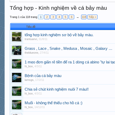
Tổng hợp - Kinh nghiệm về cá bảy màu
Trang 1 của 118 trang
1
2
3
4
5
6
→
118
Tiếp >
Tiêu đề
tổng hợp kinh nghiệm sơ bộ về bảy màu.
trantuanvi
,
31/8/11
Grass , Lace , Snake , Medusa , Mosaic , Galaxy …
theblueone
,
27/4/11
1 mẹo đơn giản rẻ tiền để ra 1 dòng cá abino "tự lai tạo
hi_box
,
4/3/11
Bệnh của cá bảy màu
lamsgs
,
17/2/11
Chia sẻ chút kinh nghiệm nuôi 7 màu!!
hi_box
,
4/3/11
Muối - không thể thiếu cho hồ cá :)
hi_box
,
14/12/11