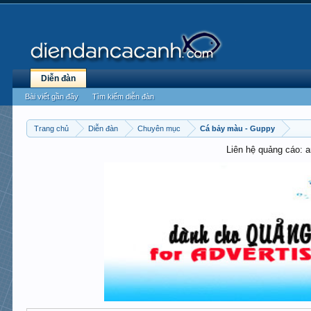
Diễn đàn
Bài viết gần đây
Tìm kiếm diễn đàn
Trang chủ
Diễn đàn
Chuyên mục
Cá bảy màu - Guppy
Liên hệ quảng cáo: 