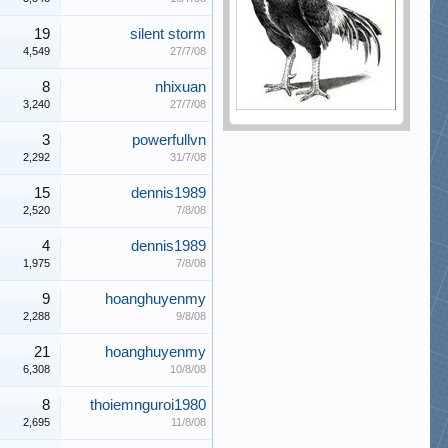
19
silent storm
4,549
27/7/08
8
nhixuan
3,240
27/7/08
3
powerfullvn
2,292
31/7/08
15
dennis1989
2,520
7/8/08
4
dennis1989
1,975
7/8/08
9
hoanghuyenmy
2,288
9/8/08
21
hoanghuyenmy
6,308
10/8/08
8
thoiemnguroi1980
2,695
11/8/08