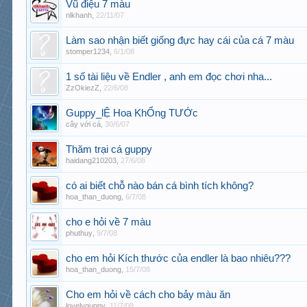
Vũ điệu 7 màu
nlkhanh
,
22/11/07
Làm sao nhận biết giống đực hay cái của cá 7 màu
stomper1234
,
6/1/08
1 số tài liệu về Endler , anh em đọc chơi nha...
ZzOkiezZ
,
22/6/08
Guppy_lỆ Hoa KhỔng TƯỚc
cây với cá
,
30/6/07
Thăm trại cá guppy
haidang210203
,
27/6/08
có ai biết chỗ nào bán cá bình tích không?
hoa_than_duong
,
6/7/08
cho e hỏi về 7 màu
phuthuy
,
9/7/08
cho em hỏi Kích thước của endler là bao nhiêu???
hoa_than_duong
,
15/7/08
Cho em hỏi về cách cho bảy màu ăn
lovelyguppy
,
11/7/08