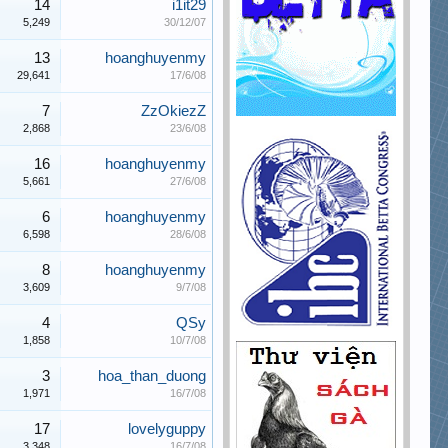
14
i1it29
5,249
30/12/07
13
hoanghuyenmy
29,641
17/6/08
7
ZzOkiezZ
2,868
23/6/08
16
hoanghuyenmy
5,661
27/6/08
6
hoanghuyenmy
6,598
28/6/08
8
hoanghuyenmy
3,609
9/7/08
4
QSy
1,858
10/7/08
3
hoa_than_duong
1,971
16/7/08
17
lovelyguppy
3,348
16/7/08