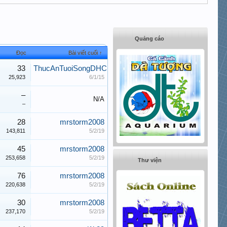
Quảng cáo
Đọc
Bài viết cuối ↑
33
ThucAnTuoiSongDHCT
25,923
6/1/15
–
N/A
–
28
mrstorm2008
143,811
5/2/19
45
mrstorm2008
253,658
5/2/19
Thư viện
76
mrstorm2008
220,638
5/2/19
30
mrstorm2008
237,170
5/2/19