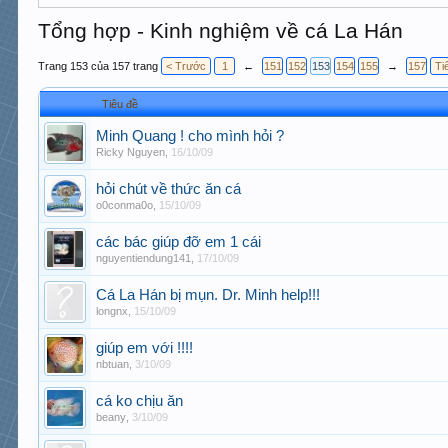
Tổng hợp - Kinh nghiệm về cá La Hán
Trang 153 của 157 trang
< Trước
1
←
151
152
153
154
155
→
157
Ti
Tiêu đề
Minh Quang ! cho mình hỏi ?
Ricky Nguyen
,
16/10/09
hỏi chút về thức ăn cá
o0conma0o
,
15/10/09
các bác giúp đỡ em 1 cái
nguyentiendung141
,
17/10/09
Cá La Hán bị mụn. Dr. Minh help!!!
longnx
,
15/10/09
giúp em với !!!!
nbtuan
,
3/10/09
cá ko chịu ăn
beany
,
3/10/09