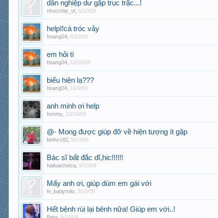
dân nghiệp dư gặp trục trặc...!
nhocchip_vt
,
5/10/09
help!!cá tróc vảy
hoang04
,
6/10/09
em hỏi tí
hoang04
,
12/10/09
biểu hiện lạ???
hoang04
,
15/9/09
anh minh ơi help
tommy
,
10/10/09
@- Mong được giúp đỡ về hiện tượng ít gặp
binhcv82
,
9/10/09
Bác sĩ bất đắc dĩ,hic!!!!!!
hailuachoica
,
9/10/09
Mấy anh ơi, giúp dùm em gái với
hi_babymilo
,
3/10/09
Hết bệnh rùi lại bênh nữa! Giúp em với..!
Beta
,
9/10/09