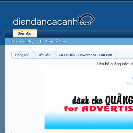
Diễn đàn
Bài viết gần đây
Tìm kiếm diễn đàn
Trang chủ
Diễn đàn
Cá La Hán - Flowerhorn - Lou Han
Liên hệ quảng cáo: 