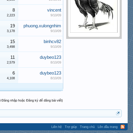
8
vincent
2,223
9/10/09
19
phuong.xulongnhim
3,178
9/10/09
15
binhcv82
3,498
9/10/09
11
duybeo123
2,579
8/10/09
6
duybeo123
4,108
8/10/09
i Đăng nhập hoặc Đăng ký để đăng bài viết)
Liên hệ
Trợ giúp
Trang chủ
Lên đầu trang