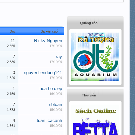
Quảng cáo
Đọc
Bài viết cuối ↓
11
Ricky Nguyen
2,665
17/10/09
7
ray
2,880
17/10/09
0
nguyentiendung141
1,320
17/10/09
1
hoa ho diep
2,159
16/10/09
Thư viện
7
nbtuan
1,873
15/10/09
4
tuan_cacanh
1,661
15/10/09