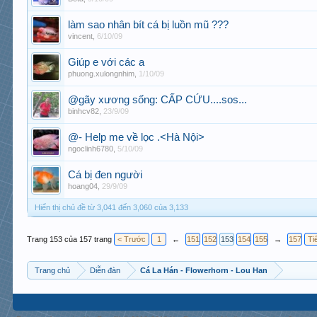
làm sao nhân bít cá bị luồn mũ ???
vincent
,
6/10/09
Giúp e với các a
phuong.xulongnhim
,
1/10/09
@gãy xương sống: CẤP CỨU....sos...
binhcv82
,
23/9/09
@- Help me về lọc .<Hà Nội>
ngoclinh6780
,
5/10/09
Cá bị đen người
hoang04
,
29/9/09
Hiển thị chủ đề từ 3,041 đến 3,060 của 3,133
Trang 153 của 157 trang
< Trước
1
←
151
152
153
154
155
→
157
Ti
Trang chủ
Diễn đàn
Cá La Hán - Flowerhorn - Lou Han