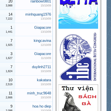
20
rainbow0801
3,988
15/10/09
14
minhquang1976
7,222
13/10/09
1
Giapacore
1,441
13/10/09
7
kingcavina
1,925
12/10/09
3
Giapacore
1,627
11/10/09
7
duylinh2711
1,824
10/10/09
10
kakatara
2,519
10/10/09
11
minh_truc9648
2,666
10/10/09
9
hoa ho diep
2,098
10/10/09