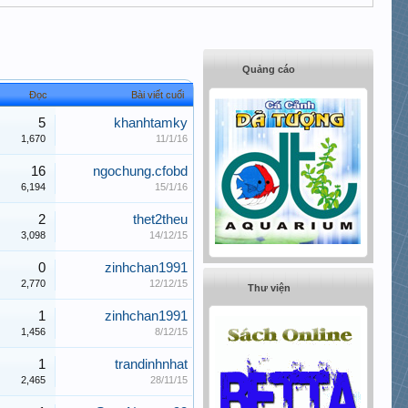
Quảng cáo
Đọc
Bài viết cuối
5
khanhtamky
1,670
11/1/16
16
ngochung.cfobd
6,194
15/1/16
2
thet2theu
3,098
14/12/15
0
zinhchan1991
2,770
12/12/15
Thư viện
1
zinhchan1991
1,456
8/12/15
1
trandinhnhat
2,465
28/11/15