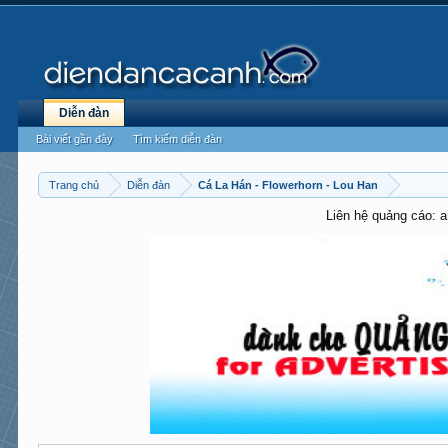
Diễn đàn
Bài viết gần đây
Tìm kiếm diễn đàn
Trang chủ
Diễn đàn
Cá La Hán - Flowerhorn - Lou Han
Liên hệ quảng cáo: 