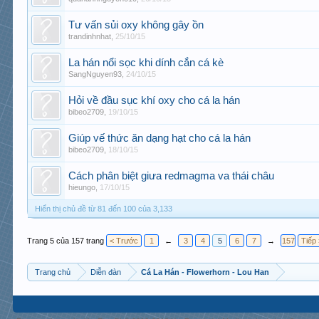
Tư vấn sủi oxy không gây ồn
trandinhnhat
,
25/10/15
La hán nổi sọc khi dính cắn cá kè
SangNguyen93
,
24/10/15
Hỏi về đầu sục khí oxy cho cá la hán
bibeo2709
,
19/10/15
Giúp vế thức ăn dạng hạt cho cá la hán
bibeo2709
,
18/10/15
Cách phân biệt giưa redmagma va thái châu
hieungo
,
17/10/15
Hiển thị chủ đề từ 81 đến 100 của 3,133
Trang 5 của 157 trang
< Trước
1
←
3
4
5
6
7
→
157
Tiếp
Trang chủ
Diễn đàn
Cá La Hán - Flowerhorn - Lou Han