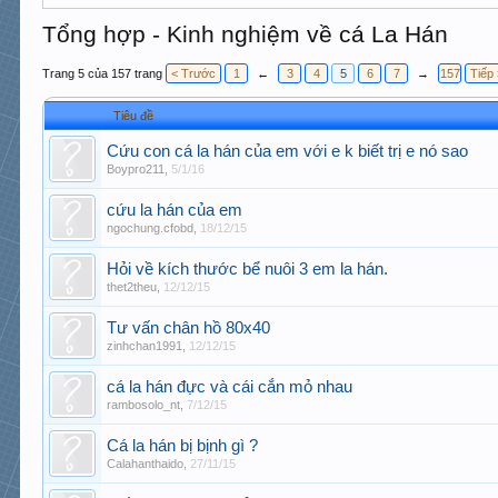
Tổng hợp - Kinh nghiệm về cá La Hán
Trang 5 của 157 trang
< Trước
1
←
3
4
5
6
7
→
157
Tiếp
Tiêu đề
Cứu con cá la hán của em với e k biết trị e nó sao
Boypro211
,
5/1/16
cứu la hán của em
ngochung.cfobd
,
18/12/15
Hỏi về kích thước bể nuôi 3 em la hán.
thet2theu
,
12/12/15
Tư vấn chân hồ 80x40
zinhchan1991
,
12/12/15
cá la hán đực và cái cắn mỏ nhau
rambosolo_nt
,
7/12/15
Cá la hán bị bịnh gì ?
Calahanthaido
,
27/11/15