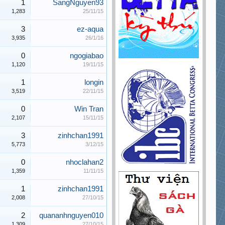
1
SangNguyen93
1,283
25/11/15
3
ez-aqua
3,935
26/1/16
0
ngogiabao
1,120
19/11/15
1
longin
3,519
22/11/15
0
Win Tran
2,107
15/11/15
3
zinhchan1991
5,773
3/12/15
0
nhoclahan2
1,359
11/11/15
1
zinhchan1991
2,008
27/10/15
2
quananhnguyen010
1,309
27/10/15