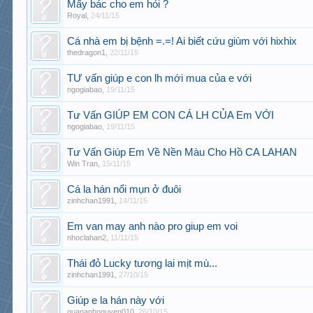
Mấy bác cho em hỏi ?
Royal
,
24/11/15
Cá nhà em bị bệnh =.=! Ai biết cứu giùm với hixhix
thedragon1
,
22/11/15
TƯ vấn giúp e con lh mới mua của e với
ngogiabao
,
19/11/15
Tư Vấn GIÚP EM CON CÁ LH CỦA Em VỚI
ngogiabao
,
19/11/15
Tư Vấn Giúp Em Về Nền Màu Cho Hồ CA LAHAN
Win Tran
,
15/11/15
Cá la hán nổi mụn ở đuôi
zinhchan1991
,
14/11/15
Em van may anh nào pro giup em voi
nhoclahan2
,
11/11/15
Thái đỏ Lucky tương lai mịt mù...
zinhchan1991
,
27/10/15
Giúp e la hán này với
quananhnguyen010
,
26/10/15