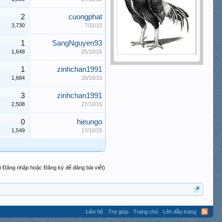
2
cuongphat
3,730
7/11/15
1
SangNguyen93
1,648
25/10/15
1
zinhchan1991
1,684
20/10/15
3
zinhchan1991
2,508
27/10/15
0
hieungo
1,549
17/10/15
i Đăng nhập hoặc Đăng ký để đăng bài viết)
Liên hệ
Trợ giúp
Trang chủ
Lên đầu trang