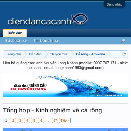
Đăng nhập
Diễn đàn
Bài viết gần đây
Tìm kiếm diễn đàn
Trang chủ
Diễn đàn
Chuyên mục
Cá rồng - Arowana
Liên hệ quảng cáo: anh Nguyễn Long Khánh (mobile: 0907 707 171 - nick:
nlkhanh - email: longkhanh1963@gmail.com)
Tổng hợp - Kinh nghiệm về cá rồng
1
2
3
4
5
6
→
67
Tiếp >