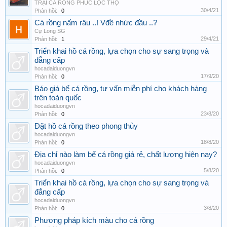
TRẠI CÁ RỒNG PHÚC LỘC THỌ
30/4/21
Phản hồi:
0
Cá rồng nấm râu ..! Vđề nhức đầu ..?
Cự Long SG
29/4/21
Phản hồi:
1
Triển khai hồ cá rồng, lựa chọn cho sự sang trọng và
đẳng cấp
hocadaiduongvn
17/9/20
Phản hồi:
0
Báo giá bể cá rồng, tư vấn miễn phí cho khách hàng
trên toàn quốc
hocadaiduongvn
23/8/20
Phản hồi:
0
Đặt hồ cá rồng theo phong thủy
hocadaiduongvn
18/8/20
Phản hồi:
0
Địa chỉ nào làm bể cá rồng giá rẻ, chất lượng hiện nay?
hocadaiduongvn
5/8/20
Phản hồi:
0
Triển khai hồ cá rồng, lựa chọn cho sự sang trọng và
đẳng cấp
hocadaiduongvn
3/8/20
Phản hồi:
0
Phương pháp kích màu cho cá rồng