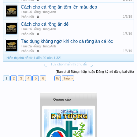
Cách cho cá rồng ăn tôm lên màu đẹp
Trại Cá Rồng Hùng Anh
1/3/19
Phản hồi:
0
Cách cho cá rồng ăn dế
Trại Cá Rồng Hùng Anh
1/3/19
Phản hồi:
0
Tác dụng không ngờ khi cho cá rồng ăn cá lóc
Trại Cá Rồng Hùng Anh
1/3/19
Phản hồi:
0
Hiển thị chủ đề từ 1 đến 20 của 1,321
Tùy chọn hiển thị chủ đề
(Bạn phải Đăng nhập hoặc Đăng ký để đăng bài viết)
1
2
3
4
5
6
→
67
Tiếp >
Quảng cáo