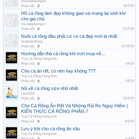
hocadaiduongvn
30/7/20
Phản hồi:
0
Hồ cá rồng làm đẹp không gian và mang lại sinh khí
cho gia chủ
hocadaiduongvn
21/7/20
Phản hồi:
0
Nuôi cá rồng đâu phải cứ có cá đẹp mới là nhất
langtulanhlung
21/10/19
Phản hồi:
0
Hướng dẫn thả cá rồng khi mới mua về...
Trại Cá Rồng Hùng Anh
1/4/19
Phản hồi:
0
Cho cá ăn rết, có nên hay không ???
Trại Cá Rồng Hùng Anh
1/4/19
Phản hồi:
0
hỏi về cá rồng size nhỏ nhất
l.am0000
22/3/19
Phản hồi:
0
Cho Cá Rồng Ăn Rết Và Những Rủi Ro Nguy Hiểm |
KIẾN THỨC CÁ RỒNG PHẦN 7
Trại Cá Rồng Hùng Anh
4/3/19
Phản hồi:
0
Lưu ý khi cho cá rồng ăn sâu
Trại Cá Rồng Hùng Anh
1/3/19
Phản hồi:
0