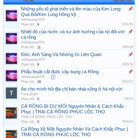
Tiêu đề
Bài viết cuối
Những yếu tố phát triển và lên màu của Kim Long
Quá Bối/Kim Long Hồng Vỹ
minhquang1976
10/1/15
Phản hồi:
6
Nhiệt độ của nước và sự ảnh hưởng của nó đối với
cá rồng
minhquang1976
18/6/19
Phản hồi:
11
Đèn, Ánh Sáng Và Những Gì Liên Quan
minhquang1976
26/5/16
Phản hồi:
8
Phẫu thuật cắt đuôi, vây bụng cá Rồng.
minhquang1976
...
2
25/2/21
Phản hồi:
26
Ae cho mình hỏi địa chỉ bán nhái sống ở hà nội với
Tùng phạm
7/6/21
Phản hồi:
0
CÁ RỒNG BỊ DƯ MÔI Nguyên Nhân & Cách Khắc
Phục | TRẠI CÁ RỒNG PHÚC LỘC THỌ
TRẠI CÁ RỒNG PHÚC LỘC THỌ
30/4/21
Phản hồi:
0
Cá Rồng Xệ Mắt Nguyên Nhân Và Cách Khắc Phục |
TRẠI CÁ RỒNG PHÚC LỘC THỌ