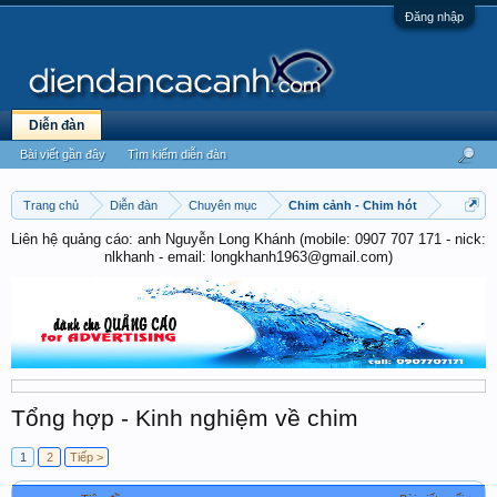
Đăng nhập
Diễn đàn
Bài viết gần đây
Tìm kiếm diễn đàn
Trang chủ
Diễn đàn
Chuyên mục
Chim cảnh - Chim hót
Liên hệ quảng cáo: anh Nguyễn Long Khánh (mobile: 0907 707 171 - nick:
nlkhanh - email: longkhanh1963@gmail.com)
Tổng hợp - Kinh nghiệm về chim
1
2
Tiếp >