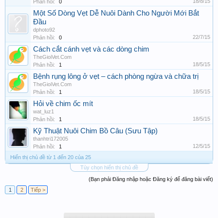
18/8/15
Phản hồi:
0
Một Số Dòng Vẹt Dễ Nuôi Dành Cho Người Mới Bắt
Đầu
dphoto92
22/7/15
Phản hồi:
0
Cách cắt cánh vẹt và các dòng chim
TheGioiVet.Com
18/5/15
Phản hồi:
1
Bệnh rụng lông ở vẹt – cách phòng ngừa và chữa trị
TheGioiVet.Com
18/5/15
Phản hồi:
1
Hỏi về chim ốc mít
wat_luz1
18/5/15
Phản hồi:
1
Kỹ Thuật Nuôi Chim Bồ Câu (Sưu Tập)
thanhtri172005
12/5/15
Phản hồi:
1
Hiển thị chủ đề từ 1 đến 20 của 25
Tùy chọn hiển thị chủ đề
(Bạn phải Đăng nhập hoặc Đăng ký để đăng bài viết)
1
2
Tiếp >