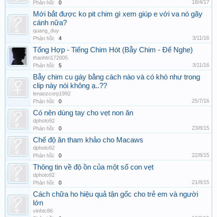
18/4/17
Phản hồi:
0
Mới bắt được ko pit chim gì xem giúp e với va nó gãy
cánh nữa?
quang_duy
3/11/16
Phản hồi:
4
Tổng Hợp - Tiếng Chim Hót (Bẫy Chim - Để Nghe)
thanhtri172005
3/11/16
Phản hồi:
5
Bẫy chim cu gáy bằng cách nào và có khó như trong
clip này nói không ạ..??
lenaozcorp1992
25/7/16
Phản hồi:
0
Có nên dùng tay cho vẹt non ăn
dphoto92
23/8/15
Phản hồi:
0
Chế độ ăn tham khảo cho Macaws
dphoto92
22/8/15
Phản hồi:
0
Thông tin về độ ồn của một số con vẹt
dphoto92
21/8/15
Phản hồi:
0
Cách chữa ho hiệu quả tận gốc cho trẻ em và người
lớn
vinhtc86