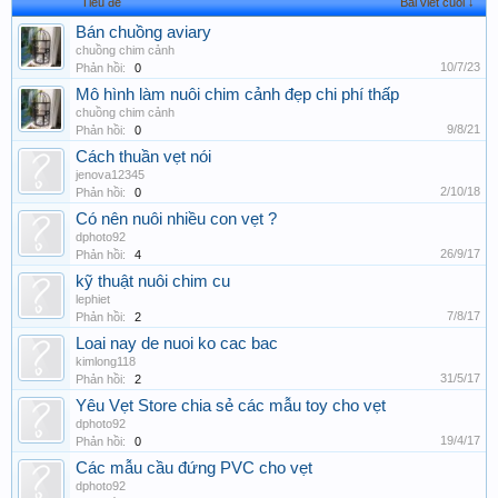
Tiêu đề
Bài viết cuối ↓
Bán chuồng aviary
chuồng chim cảnh
10/7/23
Phản hồi:
0
Mô hình làm nuôi chim cảnh đẹp chi phí thấp
chuồng chim cảnh
9/8/21
Phản hồi:
0
Cách thuần vẹt nói
jenova12345
2/10/18
Phản hồi:
0
Có nên nuôi nhiều con vẹt ?
dphoto92
26/9/17
Phản hồi:
4
kỹ thuật nuôi chim cu
lephiet
7/8/17
Phản hồi:
2
Loai nay de nuoi ko cac bac
kimlong118
31/5/17
Phản hồi:
2
Yêu Vẹt Store chia sẻ các mẫu toy cho vẹt
dphoto92
19/4/17
Phản hồi:
0
Các mẫu cầu đứng PVC cho vẹt
dphoto92