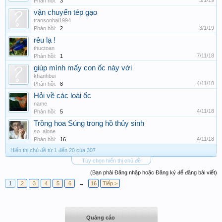
Phản hồi:
3
vận chuyển tép gạo
transonhai1994
3/1/19
Phản hồi:
2
rêu lạ !
thuctoan
7/11/18
Phản hồi:
1
giúp mình mấy con ốc này với
khanhbui
4/11/18
Phản hồi:
8
Hỏi về các loài ốc
name
4/11/18
Phản hồi:
5
Trồng hoa Súng trong hồ thủy sinh
so_alone
4/11/18
Phản hồi:
16
Hiển thị chủ đề từ 1 đến 20 của 307
Tùy chọn hiển thị chủ đề
(Bạn phải Đăng nhập hoặc Đăng ký để đăng bài viết)
1
2
3
4
5
6
→
16
Tiếp >
Quảng cáo