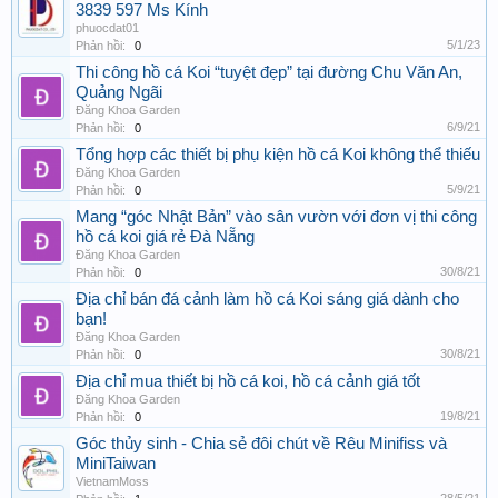
3839 597 Ms Kính
phuocdat01
5/1/23
Phản hồi:
0
Thi công hồ cá Koi “tuyệt đẹp” tại đường Chu Văn An,
Quảng Ngãi
Đăng Khoa Garden
6/9/21
Phản hồi:
0
Tổng hợp các thiết bị phụ kiện hồ cá Koi không thể thiếu
Đăng Khoa Garden
5/9/21
Phản hồi:
0
Mang “góc Nhật Bản” vào sân vườn với đơn vị thi công
hồ cá koi giá rẻ Đà Nẵng
Đăng Khoa Garden
30/8/21
Phản hồi:
0
Địa chỉ bán đá cảnh làm hồ cá Koi sáng giá dành cho
bạn!
Đăng Khoa Garden
30/8/21
Phản hồi:
0
Địa chỉ mua thiết bị hồ cá koi, hồ cá cảnh giá tốt
Đăng Khoa Garden
19/8/21
Phản hồi:
0
Góc thủy sinh - Chia sẻ đôi chút về Rêu Minifiss và
MiniTaiwan
VietnamMoss
28/5/21