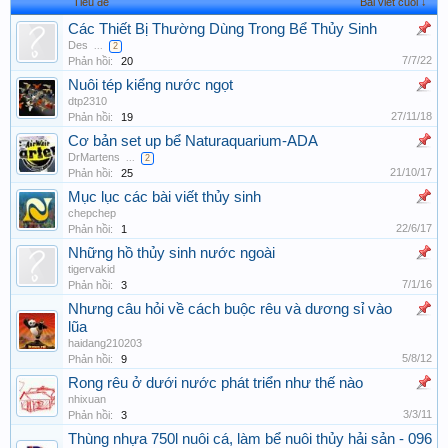
Tiêu đề
Bài viết cuối ↓
Các Thiết Bị Thường Dùng Trong Bể Thủy Sinh
Des
...
2
7/7/22
Phản hồi:
20
Nuôi tép kiểng nước ngọt
dtp2310
27/11/18
Phản hồi:
19
Cơ bản set up bể Naturaquarium-ADA
DrMartens
...
2
21/10/17
Phản hồi:
25
Mục lục các bài viết thủy sinh
chepchep
22/6/17
Phản hồi:
1
Những hồ thủy sinh nước ngoài
tigervakid
7/1/16
Phản hồi:
3
Nhưng câu hỏi về cách buộc rêu và dương sỉ vào
lũa
haidang210203
5/8/12
Phản hồi:
9
Rong rêu ở dưới nước phát triển như thế nào
nhixuan
3/3/11
Phản hồi:
3
Thùng nhựa 750l nuôi cá, làm bể nuôi thủy hải sản - 096