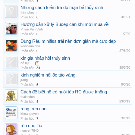
Phản hồi:
1
Những cách kiểm tra độ mặn bể thủy sinh
thinhphuvn
4/1/21
Phản hồi:
0
Hướng dẫn xử lý Bucep cạn khi mới mua về
Phạm Văn Vinh
1/7/20
Phản hồi:
0
Dùng Rêu minifiss trải nền đơn giản mà cực đẹp
vovinamxdaa
27/6/20
Phản hồi:
0
xin gia nhập hội thủy sinh
bé bự
...
2
30/3/20
Phản hồi:
34
kinh nghiệm nôi ốc táo vàng
jiiang
9/3/20
Phản hồi:
5
Cách để biết hồ có nuôi tép RC được không
thaicodon
23/3/19
Phản hồi:
8
rong tren can
khoanguyen
3/1/19
Phản hồi:
7
rêu cho lũa
nguyen7840
3/1/19