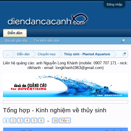
Đăng nhập
Diễn đàn
Bài viết gần đây
Tìm kiếm diễn đàn
...
Diễn đàn
Chuyên mục
Thủy sinh - Planted Aquarium
Liên hệ quảng cáo: anh Nguyễn Long Khánh (mobile: 0907 707 171 - nick:
nlkhanh - email: longkhanh1963@gmail.com)
Tổng hợp - Kinh nghiệm về thủy sinh
1
2
3
4
5
6
→
16
Tiếp >