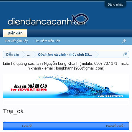
Đăng nhập
Diễn đàn
Bài viết gần đây
Tìm kiếm diễn đàn
Diễn đàn
...
Cửa hàng cá cảnh - thủy sinh Dã Tượng
Liên hệ quảng cáo: anh Nguyễn Long Khánh (mobile: 0907 707 171 - nick:
nlkhanh - email: longkhanh1963@gmail.com)
Trại_cá
Tiêu đề
Bài viết cuối ↓