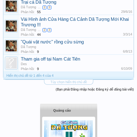
Trại cá Dã Tượng
Dã Tượng
...
2
3
29/6/16
Phản hồi:
55
Vài Hình ảnh Cửa Hàng Cá Cảnh Dã Tượng Mới Khai
Trương !!!
Dã Tượng
...
2
3
3/3/14
Phản hồi:
44
"Quái vật nước" rồng cửu sừng
Dã Tượng
6/8/13
Phản hồi:
9
Tham gia off tại Nam Cát Tiên
Des
6/10/09
Phản hồi:
9
Hiển thị chủ đề từ 1 đến 4 của 4
Tùy chọn hiển thị chủ đề
(Bạn phải Đăng nhập hoặc Đăng ký để đăng bài viết)
Quảng cáo