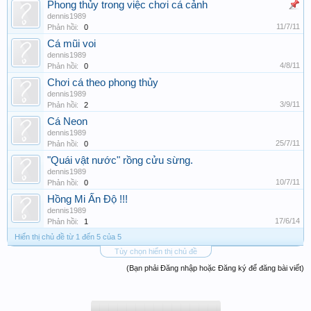
Phong thủy trong việc chơi cá cảnh
dennis1989
11/7/11
Phản hồi:
0
Cá mũi voi
dennis1989
4/8/11
Phản hồi:
0
Chơi cá theo phong thủy
dennis1989
3/9/11
Phản hồi:
2
Cá Neon
dennis1989
25/7/11
Phản hồi:
0
"Quái vật nước" rồng cửu sừng.
dennis1989
10/7/11
Phản hồi:
0
Hồng Mi Ấn Độ !!!
dennis1989
17/6/14
Phản hồi:
1
Hiển thị chủ đề từ 1 đến 5 của 5
Tùy chọn hiển thị chủ đề
(Bạn phải Đăng nhập hoặc Đăng ký để đăng bài viết)