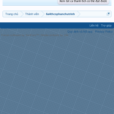
Xem tất cả thành tích có thể đạt được
Trang chủ
Thành viên
6a4thcsphanchutrinh
Liên hệ
Trợ giúp
Quy định và Nội quy
Privacy Policy
Forum software by XenForo™
|
Media embeds by s9e