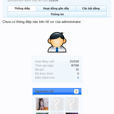
administrator được thấy lần cuối:
21/2/26
Thông điệp
Hoạt động gần đây
Các bài đăng
Thông tin
Chưa có thông điệp nào trên hồ sơ của administrator.
Hoạt động cuối:
21/2/26
Tham gia ngày:
8/7/06
Bài gửi:
31
Đã được thích:
0
Điểm thành tích:
6
Người theo dõi
9