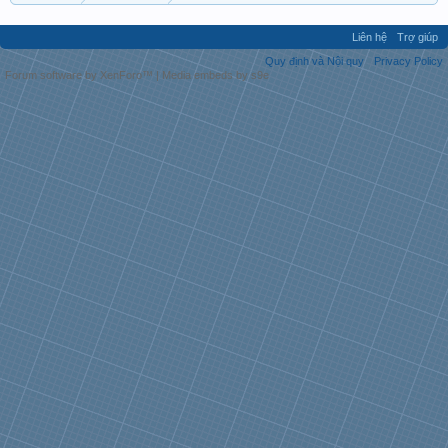
Liên hệ
Trợ giúp
Quy định và Nội quy
Privacy Policy
Forum software by XenForo™
|
Media embeds by s9e