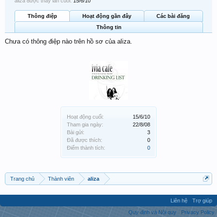
aliza được thấy lần cuối:
15/6/10
Thông điệp
Hoạt động gần đây
Các bài đăng
Thông tin
Chưa có thông điệp nào trên hồ sơ của aliza.
Hoạt động cuối:
15/6/10
Tham gia ngày:
22/8/08
Bài gửi:
3
Đã được thích:
0
Điểm thành tích:
0
Trang chủ
Thành viên
aliza
Liên hệ
Trợ giúp
Quy định và Nội quy
Privacy Policy