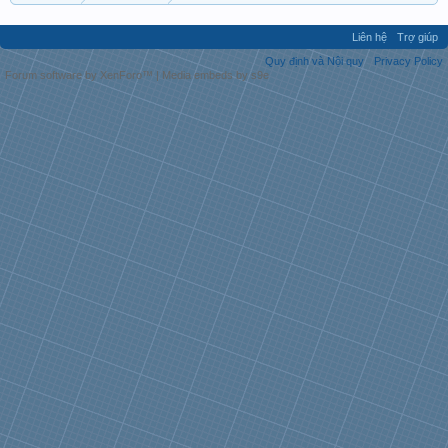
Liên hệ
Trợ giúp
Quy định và Nội quy
Privacy Policy
Forum software by XenForo™
|
Media embeds by s9e