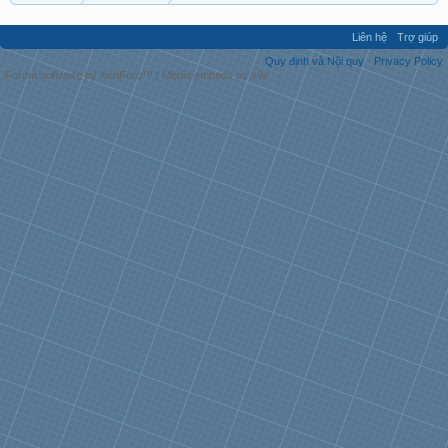
Liên hệ
Trợ giúp
Quy định và Nội quy
Privacy Policy
Forum software by XenForo™
|
Media embeds by s9e