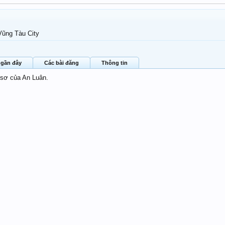
Vũng Tàu City
 gần đây
Các bài đăng
Thông tin
 sơ của An Luân.