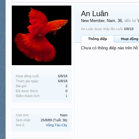
An Luân
New Member
, Nam, 36,
đến từ
An Luân được thấy lần cuối:
6/8/18
Thông điệp
Hoạt động
Chưa có thông điệp nào trên hồ
Hoạt động cuối:
6/8/18
Tham gia ngày:
6/8/18
Bài gửi:
2
Đã được thích:
0
Điểm thành tích:
1
Giới tính:
Nam
Sinh nhật:
25/8/89
(Tuổi: 36)
Nơi ở:
Vũng Tàu City