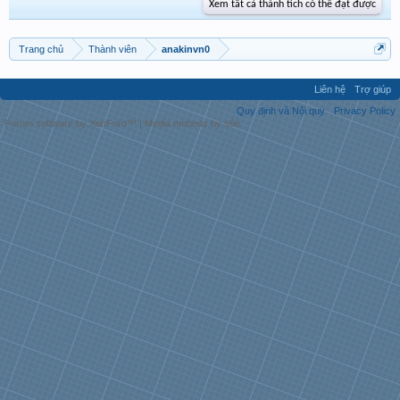
Xem tất cả thành tích có thể đạt được
Trang chủ
Thành viên
anakinvn0
Liên hệ
Trợ giúp
Quy định và Nội quy
Privacy Policy
Forum software by XenForo™
|
Media embeds by s9e