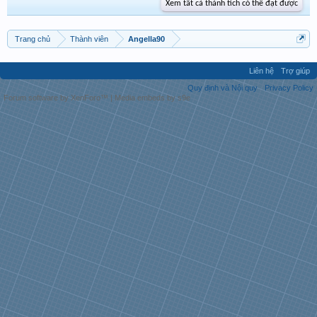
Xem tất cả thành tích có thể đạt được
Trang chủ
Thành viên
Angella90
Liên hệ
Trợ giúp
Quy định và Nội quy
Privacy Policy
Forum software by XenForo™
|
Media embeds by s9e