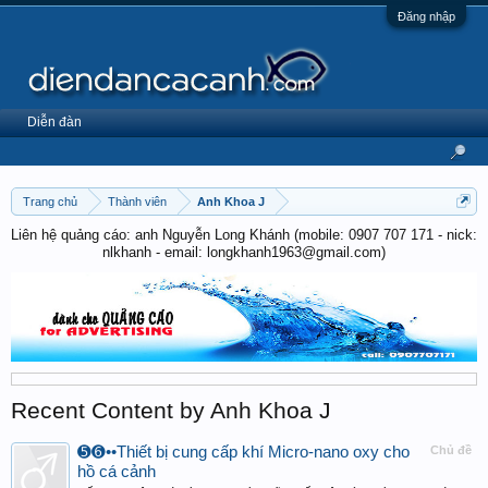
Đăng nhập
Diễn đàn
Trang chủ
Thành viên
Anh Khoa J
Liên hệ quảng cáo: anh Nguyễn Long Khánh (mobile: 0907 707 171 - nick:
nlkhanh - email: longkhanh1963@gmail.com)
Recent Content by Anh Khoa J
➎➏••Thiết bị cung cấp khí Micro-nano oxy cho
Chủ đề
hồ cá cảnh