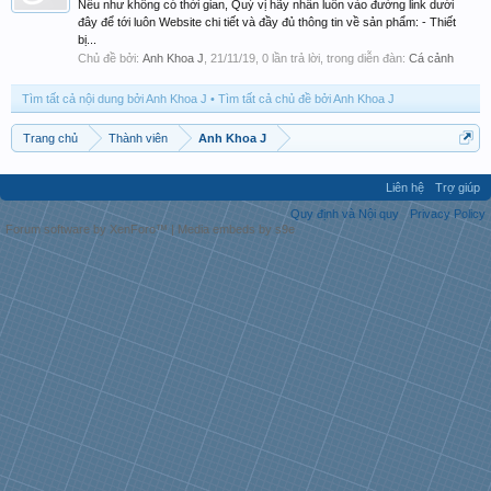
Nếu như không có thời gian, Quý vị hãy nhấn luôn vào đường link dưới
đây để tới luôn Website chi tiết và đầy đủ thông tin về sản phẩm: - Thiết
bị...
Chủ đề bởi:
Anh Khoa J
,
21/11/19
, 0 lần trả lời, trong diễn đàn:
Cá cảnh
Tìm tất cả nội dung bởi Anh Khoa J
Tìm tất cả chủ đề bởi Anh Khoa J
Trang chủ
Thành viên
Anh Khoa J
Liên hệ
Trợ giúp
Quy định và Nội quy
Privacy Policy
Forum software by XenForo™
|
Media embeds by s9e