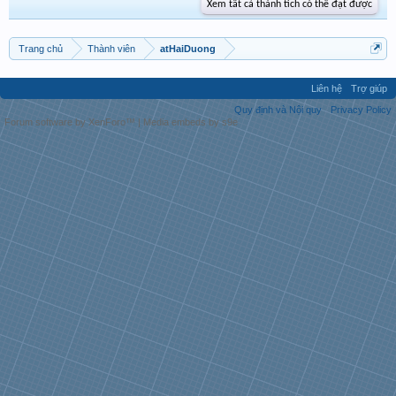
Xem tất cả thành tích có thể đạt được
Trang chủ
Thành viên
atHaiDuong
Liên hệ
Trợ giúp
Quy định và Nội quy
Privacy Policy
Forum software by XenForo™
|
Media embeds by s9e