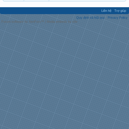
Liên hệ
Trợ giúp
Quy định và Nội quy
Privacy Policy
Forum software by XenForo™
|
Media embeds by s9e