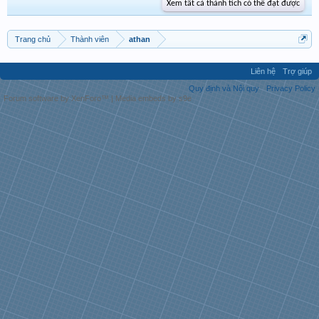
Xem tất cả thành tích có thể đạt được
Trang chủ
Thành viên
athan
Liên hệ
Trợ giúp
Quy định và Nội quy
Privacy Policy
Forum software by XenForo™
|
Media embeds by s9e