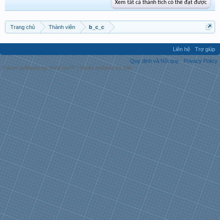
Xem tất cả thành tích có thể đạt được
Trang chủ
Thành viên
b_c_c
Liên hệ
Trợ giúp
Quy định và Nội quy
Privacy Policy
Forum software by XenForo™
|
Media embeds by s9e