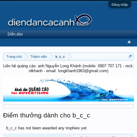
Đăng nhập
Diễn đàn
Trang chủ
Thành viên
b_c_c
Liên hệ quảng cáo: anh Nguyễn Long Khánh (mobile: 0907 707 171 - nick:
nlkhanh - email: longkhanh1963@gmail.com)
Điểm thưởng dành cho b_c_c
b_c_c has not been awarded any trophies yet.