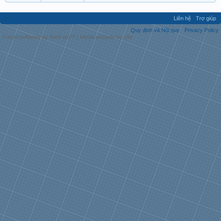
Liên hệ
Trợ giúp
Quy định và Nội quy
Privacy Policy
Forum software by XenForo™
|
Media embeds by s9e