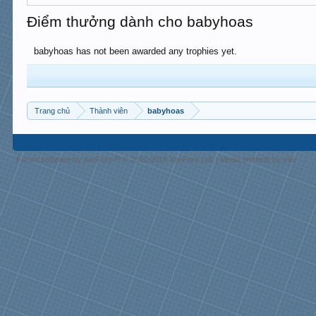
Điểm thưởng dành cho babyhoas
babyhoas has not been awarded any trophies yet.
Trang chủ
Thành viên
babyhoas
Forum software by XenForo™
© 2010-2018 XenForo Ltd.
|
Media embeds by s9e