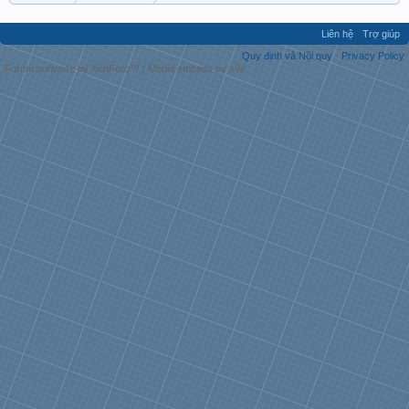
Liên hệ
Trợ giúp
Quy định và Nội quy
Privacy Policy
Forum software by XenForo™
|
Media embeds by s9e