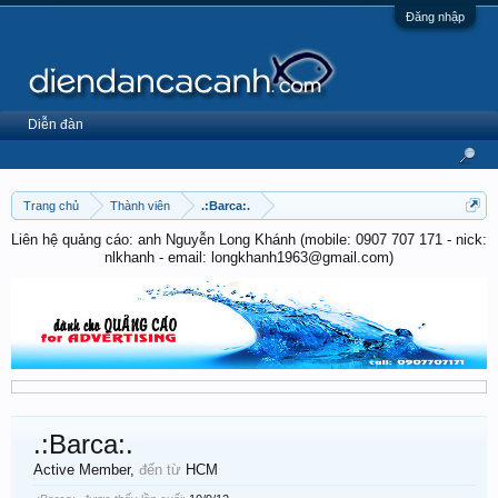
Đăng nhập
Diễn đàn
Trang chủ
Thành viên
.:Barca:.
Liên hệ quảng cáo: anh Nguyễn Long Khánh (mobile: 0907 707 171 - nick:
nlkhanh - email: longkhanh1963@gmail.com)
.:Barca:.
Active Member
,
đến từ
HCM