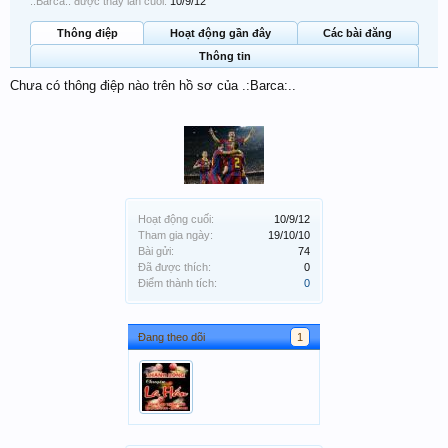
.:Barca:. được thấy lần cuối:
10/9/12
Thông điệp
Hoạt động gần đây
Các bài đăng
Thông tin
Chưa có thông điệp nào trên hồ sơ của .:Barca:..
Hoạt động cuối:
10/9/12
Tham gia ngày:
19/10/10
Bài gửi:
74
Đã được thích:
0
Điểm thành tích:
0
Đang theo dõi
1