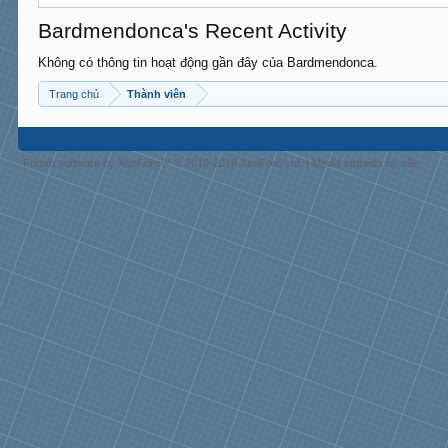
Bardmendonca's Recent Activity
Không có thông tin hoạt động gần đây của Bardmendonca.
Trang chủ
Thành viên
Forum software by XenForo™
© 2010-2018 XenForo Ltd.
|
Media embeds by s9e